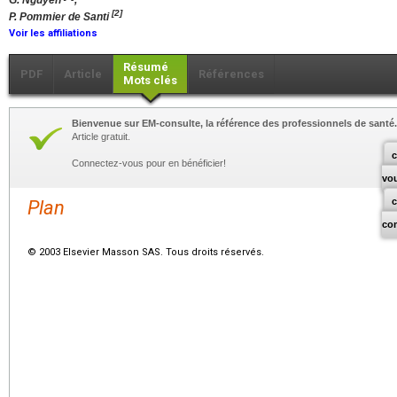
G. Nguyen
,
[2]
P. Pommier de Santi
Voir les affiliations
Résumé
PDF
Article
Références
Mots clés
Bienvenue sur EM-consulte, la référence des professionnels de santé.
Article gratuit.
c
Connectez-vous pour en bénéficier!
vo
Plan
co
© 2003 Elsevier Masson SAS. Tous droits réservés.