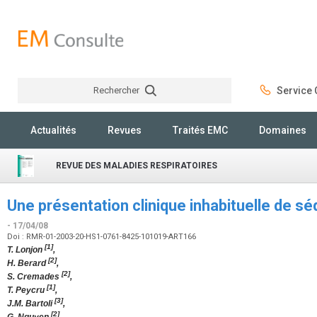
Rechercher
Service C
Rechercher
Actualités
Revues
Traités EMC
Domaines
REVUE DES MALADIES RESPIRATOIRES
Une présentation clinique inhabituelle de sé
- 17/04/08
Doi : RMR-01-2003-20-HS1-0761-8425-101019-ART166
[1]
T. Lonjon
,
[2]
H. Berard
,
[2]
S. Cremades
,
[1]
T. Peycru
,
[3]
J.M. Bartoli
,
[2]