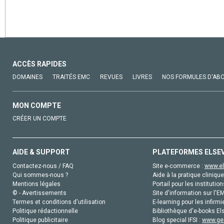
ACCÈS RAPIDES
DOMAINES
TRAITÉS EMC
REVUES
LIVRES
NOS FORMULES D'AB
MON COMPTE
CRÉER UN COMPTE
AIDE & SUPPORT
PLATEFORMES ELSE
Contactez-nous / FAQ
Site e-commerce :
www.el
Qui sommes-nous ?
Aide à la pratique clinique
Mentions légales
Portail pour les institution
© - Avertissements
Site d'information sur l'E
Termes et conditions d'utilisation
E-learning pour les infirmi
Politique rédactionnelle
Bibliothèque d'e-books Els
Politique publicitaire
Blog special IFSI :
www.gen