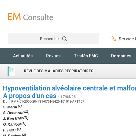
Rechercher
Service C
Rechercher
Actualités
Revues
Traités EMC
Domaines
REVUE DES MALADIES RESPIRATOIRES
Hypoventilation alvéolaire centrale et malfo
A propos d'un cas
- 17/04/08
Doi : RMR-01-2003-20-HS1-0761-8425-101019-ART167
[1]
S. Merai
,
[1]
S. Benmrad
,
[2]
J. Ben Khlil
,
[1]
O. Kahloul
,
[1]
F. Tritar
,
[2]