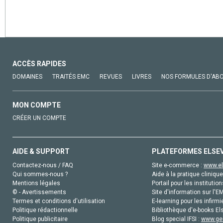
ACCÈS RAPIDES
DOMAINES
TRAITÉS EMC
REVUES
LIVRES
NOS FORMULES D'AB
MON COMPTE
CRÉER UN COMPTE
AIDE & SUPPORT
PLATEFORMES ELSE
Contactez-nous / FAQ
Site e-commerce :
www.el
Qui sommes-nous ?
Aide à la pratique clinique
Mentions légales
Portail pour les institution
© - Avertissements
Site d'information sur l'E
Termes et conditions d'utilisation
E-learning pour les infirmi
Politique rédactionnelle
Bibliothèque d'e-books Els
Politique publicitaire
Blog special IFSI :
www.gen