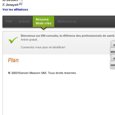
M. Besbes
,
[1]
F. Jenayeh
Voir les affiliations
Résumé
PDF
Article
Références
Mots clés
Bienvenue sur EM-consulte, la référence des professionnels de santé.
Article gratuit.
c
Connectez-vous pour en bénéficier!
vo
Plan
co
© 2003 Elsevier Masson SAS. Tous droits réservés.