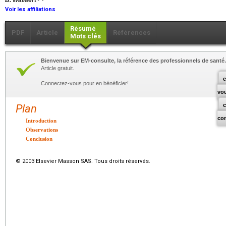
B. Wallaert
Voir les affiliations
Résumé
PDF
Article
Références
Mots clés
Bienvenue sur EM-consulte, la référence des professionnels de santé.
Article gratuit.
c
Connectez-vous pour en bénéficier!
vo
Plan
co
Introduction
Observations
Conclusion
© 2003 Elsevier Masson SAS. Tous droits réservés.