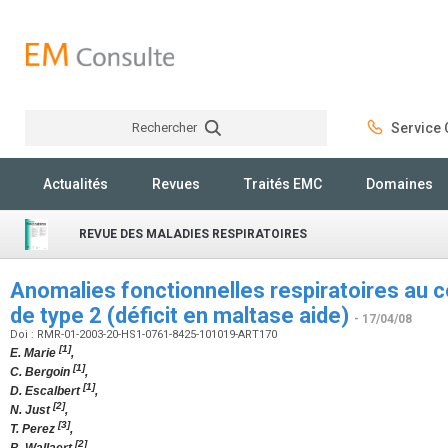
Rechercher
Service C
Rechercher
Actualités
Revues
Traités EMC
Domaines
REVUE DES MALADIES RESPIRATOIRES
Anomalies fonctionnelles respiratoires au
de type 2 (déficit en maltase aide)
- 17/04/08
Doi : RMR-01-2003-20-HS1-0761-8425-101019-ART170
[1]
E. Marie
,
[1]
C. Bergoin
,
[1]
D. Escalbert
,
[2]
N. Just
,
[3]
T. Perez
,
[2]