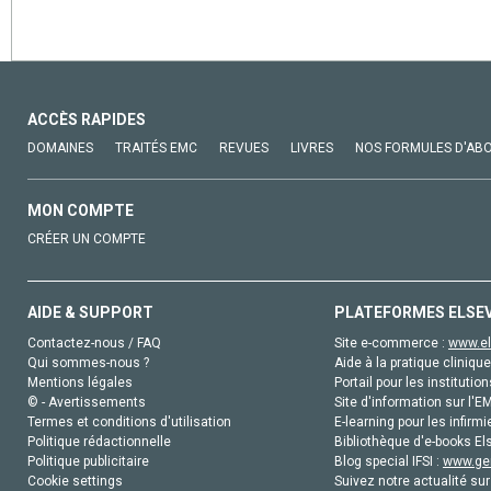
ACCÈS RAPIDES
DOMAINES
TRAITÉS EMC
REVUES
LIVRES
NOS FORMULES D'AB
MON COMPTE
CRÉER UN COMPTE
AIDE & SUPPORT
PLATEFORMES ELSE
Contactez-nous / FAQ
Site e-commerce :
www.el
Qui sommes-nous ?
Aide à la pratique clinique
Mentions légales
Portail pour les institution
© - Avertissements
Site d'information sur l'E
Termes et conditions d'utilisation
E-learning pour les infirmi
Politique rédactionnelle
Bibliothèque d'e-books Els
Politique publicitaire
Blog special IFSI :
www.gen
Cookie settings
Suivez notre actualité sur