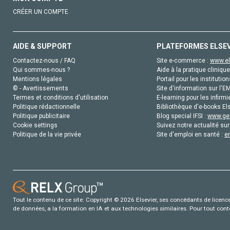
CRÉER UN COMPTE
AIDE & SUPPORT
PLATEFORMES ELSE
Contactez-nous / FAQ
Site e-commerce :
www.el
Qui sommes-nous ?
Aide à la pratique clinique
Mentions légales
Portail pour les institution
© - Avertissements
Site d'information sur l'E
Termes et conditions d'utilisation
E-learning pour les infirmi
Politique rédactionnelle
Bibliothèque d'e-books Els
Politique publicitaire
Blog special IFSI :
www.gen
Cookie settings
Suivez notre actualité sur
Politique de la vie privée
Site d'emploi en santé :
e
Tout le contenu de ce site: Copyright © 2026 Elsevier, ses concédants de licence e
de données, a la formation en IA et aux technologies similaires. Pour tout con