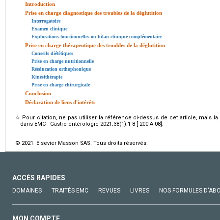
Introduction
Prise en charge diagnostique des troubles de la déglutition
Interrogatoire
Examen clinique
Explorations fonctionnelles ou bilan clinique complémentaire
Prise en charge thérapeutique des troubles de la déglutition
Conseils diététiques
Prise en charge nutritionnelle
Rééducation orthophonique
Kinésithérapie
Prise en charge chirurgicale
Conclusion
Déclaration de liens d'intérêts
☆
Pour citation, ne pas utiliser la référence ci-dessus de cet article, mais l
dans EMC - Gastro-entérologie 2021;38(1):1-8 [-200-A-08].
© 2021 Elsevier Masson SAS. Tous droits réservés.
ACCÈS RAPIDES
DOMAINES
TRAITÉS EMC
REVUES
LIVRES
NOS FORMULES D'AB
MON COMPTE