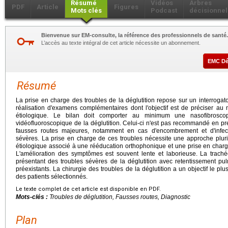
Résumé
Vidéos
Arbres
PDF
Article
Figures
Mots clés
Podcast
décisionnel
Bienvenue sur EM-consulte, la référence des professionnels de santé.
L’accès au texte intégral de cet article nécessite un abonnement.
EMC D
Résumé
La prise en charge des troubles de la déglutition repose sur un interrogat
réalisation d'examens complémentaires dont l'objectif est de préciser au m
étiologique. Le bilan doit comporter au minimum une nasofibrosco
vidéofluoroscopique de la déglutition. Celui-ci n'est pas recommandé en pr
fausses routes majeures, notamment en cas d'encombrement et d'infec
sévères. La prise en charge de ces troubles nécessite une approche pluridi
étiologique associé à une rééducation orthophonique et une prise en charge
L'amélioration des symptômes est souvent lente et laborieuse. La trach
présentant des troubles sévères de la déglutition avec retentissement pu
préexistants. La chirurgie des troubles de la déglutition a un objectif le plus
des patients sélectionnés.
Le texte complet de cet article est disponible en PDF.
Mots-clés :
Troubles de déglutition, Fausses routes, Diagnostic
Plan