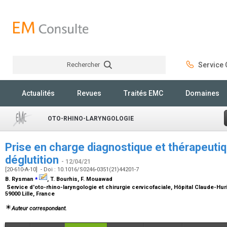
Rechercher
Service C
Rechercher
Actualités
Revues
Traités EMC
Domaines
OTO-RHINO-LARYNGOLOGIE
Prise en charge diagnostique et thérapeutiq
déglutition
- 12/04/21
[20-610-A-10] - Doi : 10.1016/S0246-0351(21)44201-7
⁎
B. Rysman
, T. Bourhis, F. Mouawad
Service d'oto-rhino-laryngologie et chirurgie cervicofaciale, Hôpital Claude-Hur
59000 Lille, France
Auteur correspondant.