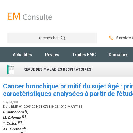
Rechercher
Service C
Rechercher
Actualités
Revues
Traités EMC
Domaines
REVUE DES MALADIES RESPIRATOIRES
Cancer bronchique primitif du sujet âgé : pri
caractéristiques analysées à partir de l'
17/04/08
Doi : RMR-01-2003-20-HS1-0761-8425-101019-ART185
[1]
F. Blanchon
,
[1]
M. Grivaux
,
[2]
T. Collon
,
[3]
J.L. Breton
,