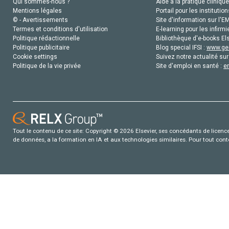
Qui sommes-nous ?
Aide à la pratique clinique
Mentions légales
Portail pour les institution
© - Avertissements
Site d'information sur l'E
Termes et conditions d'utilisation
E-learning pour les infirmi
Politique rédactionnelle
Bibliothèque d'e-books Els
Politique publicitaire
Blog special IFSI :
www.gen
Cookie settings
Suivez notre actualité sur
Politique de la vie privée
Site d'emploi en santé :
e
Tout le contenu de ce site: Copyright © 2026 Elsevier, ses concédants de licence e
de données, a la formation en IA et aux technologies similaires. Pour tout con