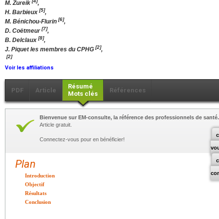
[4]
M. Zureik
,
[5]
H. Barbieux
,
[6]
M. Bénichou-Flurin
,
[7]
D. Coëtmeur
,
[8]
B. Delclaux
,
[2]
J. Piquet les membres du CPHG
,
[2]
Voir les affiliations
Résumé
PDF
Article
Références
Mots clés
Bienvenue sur EM-consulte, la référence des professionnels de santé.
Article gratuit.
c
Connectez-vous pour en bénéficier!
vo
Plan
co
Introduction
Objectif
Résultats
Conclusion