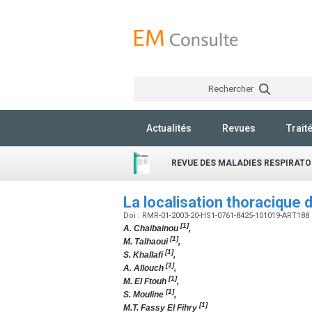
Rechercher
Actualités
Revues
Trait
REVUE DES MALADIES RESPIRATO
La localisation thoracique
Doi : RMR-01-2003-20-HS1-0761-8425-101019-ART188
[1]
A. Chaibainou
,
[1]
M. Talhaoui
,
[1]
S. Khallafi
,
[1]
A. Allouch
,
[1]
M. El Ftouh
,
[1]
S. Mouline
,
[1]
M.T. Fassy El Fihry