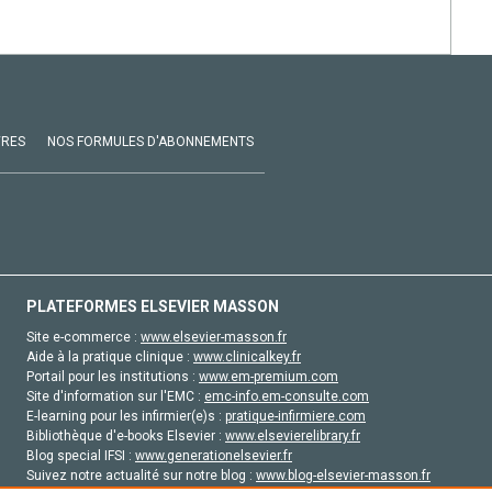
VRES
NOS FORMULES D'ABONNEMENTS
PLATEFORMES ELSEVIER MASSON
Site e-commerce :
www.elsevier-masson.fr
Aide à la pratique clinique :
www.clinicalkey.fr
Portail pour les institutions :
www.em-premium.com
Site d'information sur l'EMC :
emc-info.em-consulte.com
E-learning pour les infirmier(e)s :
pratique-infirmiere.com
Bibliothèque d'e-books Elsevier :
www.elsevierelibrary.fr
Blog special IFSI :
www.generationelsevier.fr
Suivez notre actualité sur notre blog :
www.blog-elsevier-masson.fr