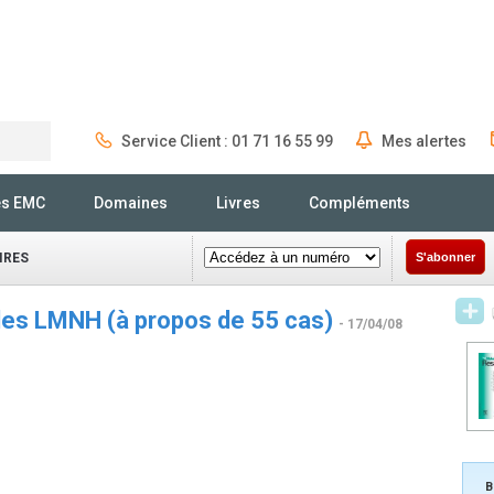
Service Client : 01 71 16 55 99
Mes alertes
Rechercher
és EMC
Domaines
Livres
Compléments
IRES
S'abonner
 des LMNH (à propos de 55 cas)
- 17/04/08
B