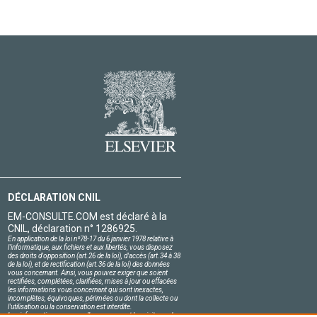
DÉCLARATION CNIL
EM-CONSULTE.COM est déclaré à la
CNIL, déclaration n° 1286925.
En application de la loi nº78-17 du 6 janvier 1978 relative à
l'informatique, aux fichiers et aux libertés, vous disposez
des droits d'opposition (art.26 de la loi), d'accès (art.34 à 38
de la loi), et de rectification (art.36 de la loi) des données
vous concernant. Ainsi, vous pouvez exiger que soient
rectifiées, complétées, clarifiées, mises à jour ou effacées
les informations vous concernant qui sont inexactes,
incomplètes, équivoques, périmées ou dont la collecte ou
l'utilisation ou la conservation est interdite.
Les informations personnelles concernant les visiteurs de