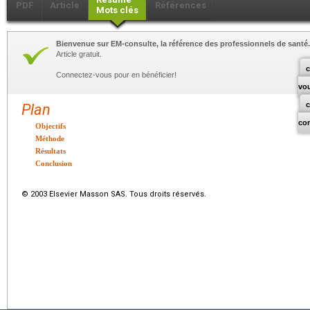
PDF
Article
Références
Mots clés
Bienvenue sur EM-consulte, la référence des professionnels de santé.
Article gratuit.
c
Connectez-vous pour en bénéficier!
vo
Plan
co
Objectifs
Méthode
Résultats
Conclusion
© 2003 Elsevier Masson SAS. Tous droits réservés.