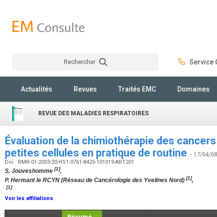
Rechercher
Service C
Rechercher
Actualités
Revues
Traités EMC
Domaines
REVUE DES MALADIES RESPIRATOIRES
Évaluation de la chimiothérapie des cancer
petites cellules en pratique de routine
- 17/04/0
Doi : RMR-01-2003-20-HS1-0761-8425-101019-ART201
[1]
S. Jouveshomme
,
[1]
P. Hermant le RCYN (Réseau de Cancérologie des Yvelines Nord)
,
[1]
Voir les affiliations
Résumé