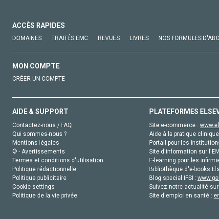
ACCÈS RAPIDES
DOMAINES
TRAITÉS EMC
REVUES
LIVRES
NOS FORMULES D'AB
MON COMPTE
CRÉER UN COMPTE
AIDE & SUPPORT
PLATEFORMES ELSE
Contactez-nous / FAQ
Site e-commerce :
www.el
Qui sommes-nous ?
Aide à la pratique clinique
Mentions légales
Portail pour les institution
© - Avertissements
Site d'information sur l'E
Termes et conditions d'utilisation
E-learning pour les infirmi
Politique rédactionnelle
Bibliothèque d'e-books Els
Politique publicitaire
Blog special IFSI :
www.gen
Cookie settings
Suivez notre actualité sur
Politique de la vie privée
Site d'emploi en santé :
e