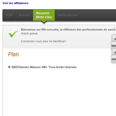
Voir les affiliations
Résumé
PDF
Article
Références
Mots clés
Bienvenue sur EM-consulte, la référence des professionnels de santé.
Article gratuit.
c
Connectez-vous pour en bénéficier!
vo
Plan
co
© 2003 Elsevier Masson SAS. Tous droits réservés.