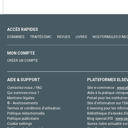
ACCÈS RAPIDES
DOMAINES
TRAITÉS EMC
REVUES
LIVRES
NOS FORMULES D'AB
MON COMPTE
CRÉER UN COMPTE
AIDE & SUPPORT
PLATEFORMES ELSE
Contactez-nous / FAQ
Site e-commerce :
www.el
Qui sommes-nous ?
Aide à la pratique clinique
Mentions légales
Portail pour les institution
© - Avertissements
Site d'information sur l'E
Termes et conditions d'utilisation
E-learning pour les infirmi
Politique rédactionnelle
Bibliothèque d'e-books Els
Politique publicitaire
Blog special IFSI :
www.gen
Cookie settings
Suivez notre actualité sur