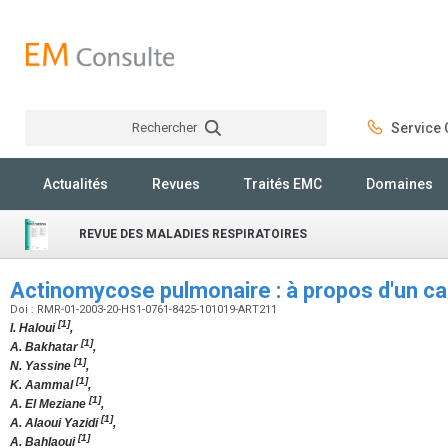
Rechercher
Service C
Rechercher
Actualités
Revues
Traités EMC
Domaines
REVUE DES MALADIES RESPIRATOIRES
Actinomycose pulmonaire : à propos d'un c
Doi : RMR-01-2003-20-HS1-0761-8425-101019-ART211
[1]
I. Haloui
,
[1]
A. Bakhatar
,
[1]
N. Yassine
,
[1]
K. Aammal
,
[1]
A. El Meziane
,
[1]
A. Alaoui Yazidi
,
[1]
A. Bahlaoui