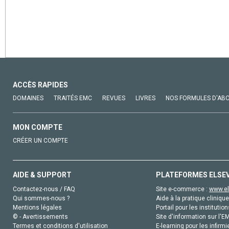
ACCÈS RAPIDES
DOMAINES
TRAITÉS EMC
REVUES
LIVRES
NOS FORMULES D'AB
MON COMPTE
CRÉER UN COMPTE
AIDE & SUPPORT
PLATEFORMES ELSE
Contactez-nous / FAQ
Site e-commerce :
www.el
Qui sommes-nous ?
Aide à la pratique clinique
Mentions légales
Portail pour les institution
© - Avertissements
Site d'information sur l'E
Termes et conditions d'utilisation
E-learning pour les infirmi