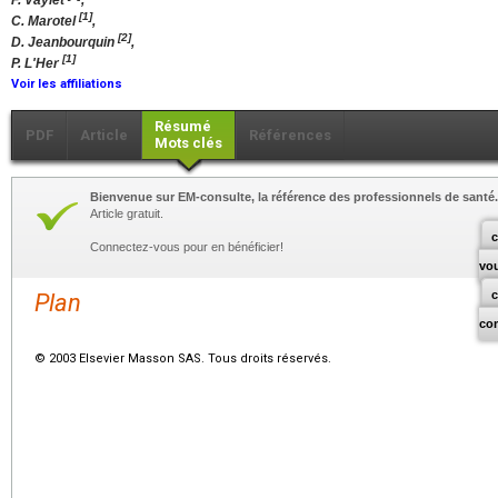
F. Vaylet
,
[1]
C. Marotel
,
[2]
D. Jeanbourquin
,
[1]
P. L'Her
Voir les affiliations
Résumé
PDF
Article
Références
Mots clés
Bienvenue sur EM-consulte, la référence des professionnels de santé.
Article gratuit.
c
Connectez-vous pour en bénéficier!
vo
Plan
co
© 2003 Elsevier Masson SAS. Tous droits réservés.