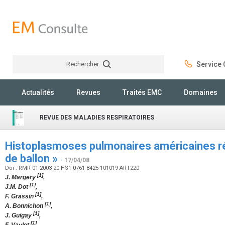
Rechercher
Service C
Rechercher
Actualités
Revues
Traités EMC
Domaines
REVUE DES MALADIES RESPIRATOIRES
Histoplasmoses pulmonaires américaines ré
de ballon »
- 17/04/08
Doi : RMR-01-2003-20-HS1-0761-8425-101019-ART220
[1]
J. Margery
,
[1]
J.M. Dot
,
[1]
F. Grassin
,
[1]
A. Bonnichon
,
[1]
J. Guigay
,
[1]