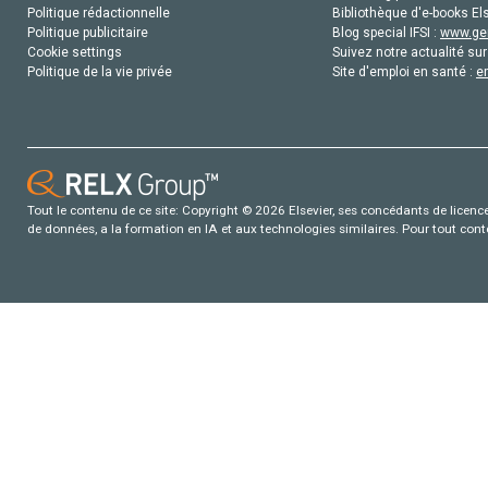
Politique rédactionnelle
Bibliothèque d'e-books Els
Politique publicitaire
Blog special IFSI :
www.gen
Cookie settings
Suivez notre actualité sur
Politique de la vie privée
Site d'emploi en santé :
e
Tout le contenu de ce site: Copyright © 2026 Elsevier, ses concédants de licence e
de données, a la formation en IA et aux technologies similaires. Pour tout con