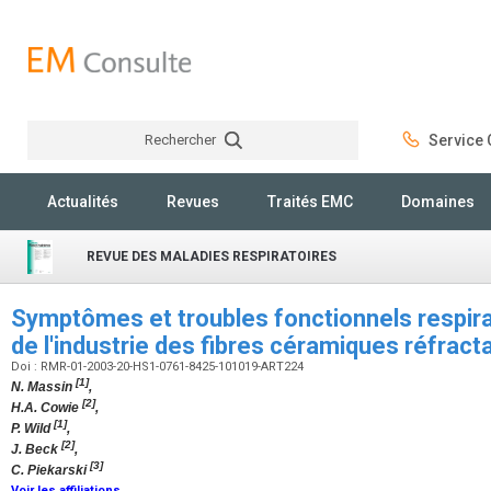
Rechercher
Service C
Rechercher
Actualités
Revues
Traités EMC
Domaines
REVUE DES MALADIES RESPIRATOIRES
Symptômes et troubles fonctionnels respirat
de l'industrie des fibres céramiques réfract
Doi : RMR-01-2003-20-HS1-0761-8425-101019-ART224
[1]
N. Massin
,
[2]
H.A. Cowie
,
[1]
P. Wild
,
[2]
J. Beck
,
[3]
C. Piekarski
Voir les affiliations