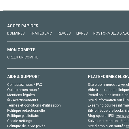
ACCÈS RAPIDES
DOMAINES
TRAITÉS EMC
REVUES
LIVRES
NOS FORMULES D'AB
MON COMPTE
CRÉER UN COMPTE
AIDE & SUPPORT
PLATEFORMES ELSE
Contactez-nous / FAQ
Site e-commerce :
www.el
Qui sommes-nous ?
Aide à la pratique clinique
Mentions légales
Portail pour les institution
© - Avertissements
Site d'information sur l'E
Termes et conditions d'utilisation
E-learning pour les infirmi
Politique rédactionnelle
Bibliothèque d'e-books Els
Politique publicitaire
Blog special IFSI :
www.gen
Cookie settings
Suivez notre actualité sur
Politique de la vie privée
Site d'emploi en santé :
e