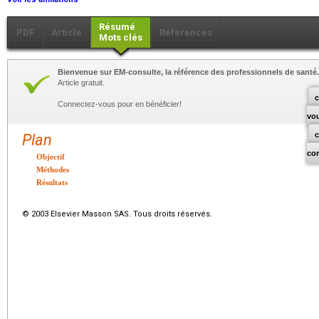
Résumé
PDF
Article
Références
Mots clés
Bienvenue sur EM-consulte, la référence des professionnels de santé.
Article gratuit.
c
Connectez-vous pour en bénéficier!
vo
Plan
co
Objectif
Méthodes
Résultats
© 2003 Elsevier Masson SAS. Tous droits réservés.