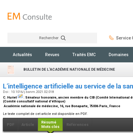
Rechercher
Service C
Rechercher
Actualités
Revues
Traités EMC
Domaines
BULLETIN DE L'ACADÉMIE NATIONALE DE MÉDECINE
L’intelligence artificielle au service de la sa
Doi : 10.1016/j.banm.2021.02.018
C. Huriet
:
Sénateur honoraire, ancien membre du CIB (Comité International d
(Comité consultatif national d’éthique)
Académie nationale de médecine, 16, rue Bonaparte, 75006 Paris, France
Le texte complet de cet article est disponible en PDF.
Résumé
PDF
Article
Références
Mots clés