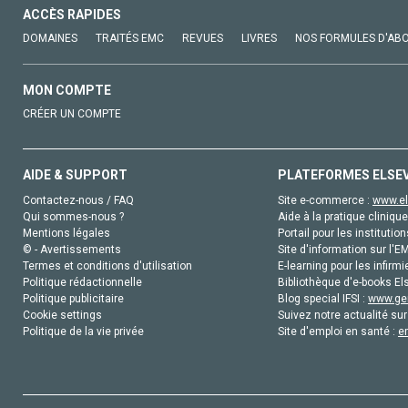
ACCÈS RAPIDES
DOMAINES
TRAITÉS EMC
REVUES
LIVRES
NOS FORMULES D'AB
MON COMPTE
CRÉER UN COMPTE
AIDE & SUPPORT
PLATEFORMES ELSE
Contactez-nous / FAQ
Site e-commerce :
www.el
Qui sommes-nous ?
Aide à la pratique clinique
Mentions légales
Portail pour les institution
© - Avertissements
Site d'information sur l'E
Termes et conditions d'utilisation
E-learning pour les infirmi
Politique rédactionnelle
Bibliothèque d'e-books Els
Politique publicitaire
Blog special IFSI :
www.gen
Cookie settings
Suivez notre actualité sur
Politique de la vie privée
Site d'emploi en santé :
e