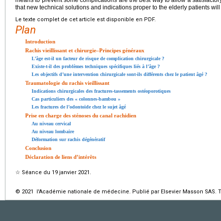
means to prevent some complications are the best way to allow a satisfactor
that new technical solutions and indications proper to the elderly patients will
Le texte complet de cet article est disponible en PDF.
Plan
Introduction
Rachis vieillissant et chirurgie–Principes généraux
L’âge est-il un facteur de risque de complication chirurgicale ?
Existe-t-il des problèmes techniques spécifiques liés à l’âge ?
Les objectifs d’une intervention chirurgicale sont-ils différents chez le patient âgé ?
Traumatologie du rachis vieillissant
Indications chirurgicales des fractures-tassements ostéoporotiques
Cas particuliers des « colonnes-bambou »
Les fractures de l’odontoïde chez le sujet âgé
Prise en charge des sténoses du canal rachidien
Au niveau cervical
Au niveau lombaire
Déformation sur rachis dégénératif
Conclusion
Déclaration de liens d’intérêts
☆
Séance du 19 janvier 2021.
© 2021 l'Académie nationale de médecine. Publié par Elsevier Masson SAS. To