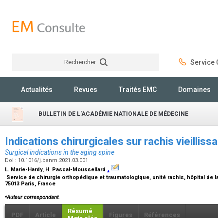
Rechercher
Service C
Rechercher
Actualités
Revues
Traités EMC
Domaines
BULLETIN DE L'ACADÉMIE NATIONALE DE MÉDECINE
Indications chirurgicales sur rachis vieilliss
Surgical indications in the aging spine
Doi : 10.1016/j.banm.2021.03.001
L. Marie-Hardy, H. Pascal-Moussellard
⁎
Service de chirurgie orthopédique et traumatologique, unité rachis, hôpital de la 
75013 Paris, France
⁎
Auteur correspondant.
Résumé
PDF
Article
Figures
Références