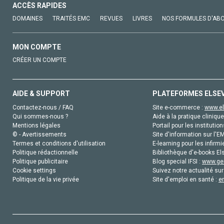
ACCÈS RAPIDES
DOMAINES
TRAITÉS EMC
REVUES
LIVRES
NOS FORMULES D'AB
MON COMPTE
CRÉER UN COMPTE
AIDE & SUPPORT
PLATEFORMES ELSE
Contactez-nous / FAQ
Site e-commerce :
www.el
Qui sommes-nous ?
Aide à la pratique clinique
Mentions légales
Portail pour les institution
© - Avertissements
Site d'information sur l'E
Termes et conditions d'utilisation
E-learning pour les infirmi
Politique rédactionnelle
Bibliothèque d'e-books Els
Politique publicitaire
Blog special IFSI :
www.gen
Cookie settings
Suivez notre actualité sur
Politique de la vie privée
Site d'emploi en santé :
e