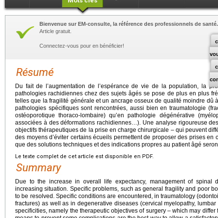
Mots clés
Bienvenue sur EM-consulte, la référence des professionnels de santé.
Article gratuit.
c
Connectez-vous pour en bénéficier!
vo
Résumé
co
Du fait de l’augmentation de l’espérance de vie de la population, la p
pathologies rachidiennes chez des sujets âgés se pose de plus en plus f
telles que la fragilité générale et un ancrage osseux de qualité moindre dû 
pathologies spécifiques sont rencontrées, aussi bien en traumatologie (fra
ostéoporotique thoraco-lombaire) qu’en pathologie dégénérative (myélop
associées à des déformations rachidiennes…). Une analyse rigoureuse des
objectifs thérapeutiques de la prise en charge chirurgicale – qui peuvent diff
des moyens d’éviter certains écueils permettent de proposer des prises en ch
que des solutions techniques et des indications propres au patient âgé sero
Le texte complet de cet article est disponible en PDF.
Summary
Due to the increase in overall life expectancy, management of spinal d
increasing situation. Specific problems, such as general fragility and poor
to be resolved. Specific conditions are encountered, in traumatology (odonto
fractures) as well as in degenerative diseases (cervical myelopathy, lumbar 
specificities, namely the therapeutic objectives of surgery – which may differ