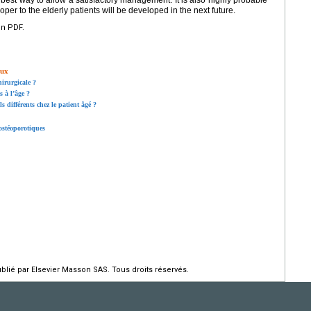
est way to allow a satisfactory management. It is also highly probable
oper to the elderly patients will be developed in the next future.
en PDF.
aux
hirurgicale ?
s à l’âge ?
s différents chez le patient âgé ?
 ostéoporotiques
ié par Elsevier Masson SAS. Tous droits réservés.