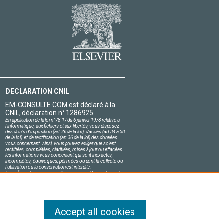
DÉCLARATION CNIL
EM-CONSULTE.COM est déclaré à la
CNIL, déclaration n° 1286925.
En application de la loi nº78-17 du 6 janvier 1978 relative à
l'informatique, aux fichiers et aux libertés, vous disposez
des droits d'opposition (art.26 de la loi), d'accès (art.34 à 38
de la loi), et de rectification (art.36 de la loi) des données
vous concernant. Ainsi, vous pouvez exiger que soient
rectifiées, complétées, clarifiées, mises à jour ou effacées
les informations vous concernant qui sont inexactes,
incomplètes, équivoques, périmées ou dont la collecte ou
l'utilisation ou la conservation est interdite.
Les informations personnelles concernant les visiteurs de
notre site, y compris leur identité, sont confidentielles.
Le responsable du site s'engage sur l'honneur à respecter
les conditions légales de confidentialité applicables en
France et à ne pas divulguer ces informations à des tiers.
Accept all cookies