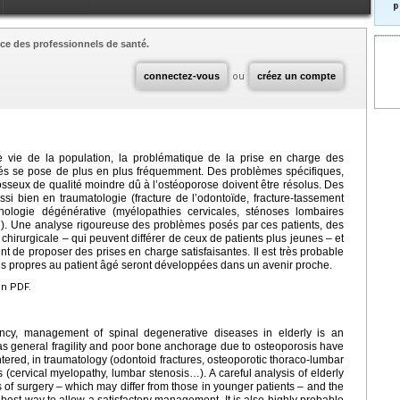
p
ce des professionnels de santé.
connectez-vous
ou
créez un compte
e vie de la population, la problématique de la prise en charge des
gés se pose de plus en plus fréquemment. Des problèmes spécifiques,
 osseux de qualité moindre dû à l’ostéoporose doivent être résolus. Des
ssi bien en traumatologie (fracture de l’odontoïde, fracture-tassement
hologie dégénérative (myélopathies cervicales, sténoses lombaires
). Une analyse rigoureuse des problèmes posés par ces patients, des
 chirurgicale – qui peuvent différer de ceux de patients plus jeunes – et
t de proposer des prises en charge satisfaisantes. Il est très probable
ns propres au patient âgé seront développées dans un avenir proche.
en PDF.
ancy, management of spinal degenerative diseases in elderly is an
 as general fragility and poor bone anchorage due to osteoporosis have
tered, in traumatology (odontoid fractures, osteoporotic thoraco-lumbar
 (cervical myelopathy, lumbar stenosis…). A careful analysis of elderly
es of surgery – which may differ from those in younger patients – and the