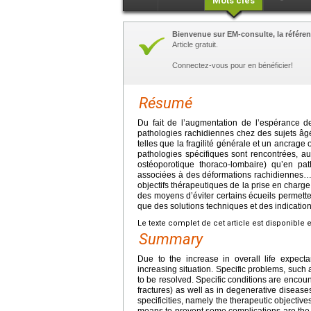
Mots clés
Bienvenue sur EM-consulte, la référen
Article gratuit.
Connectez-vous pour en bénéficier!
Résumé
Du fait de l’augmentation de l’espérance d
pathologies rachidiennes chez des sujets â
telles que la fragilité générale et un ancrage
pathologies spécifiques sont rencontrées, au
ostéoporotique thoraco-lombaire) qu’en pat
associées à des déformations rachidiennes…
objectifs thérapeutiques de la prise en charge
des moyens d’éviter certains écueils permetten
que des solutions techniques et des indicatio
Le texte complet de cet article est disponible 
Summary
Due to the increase in overall life expect
increasing situation. Specific problems, such
to be resolved. Specific conditions are encoun
fractures) as well as in degenerative diseases
specificities, namely the therapeutic objectiv