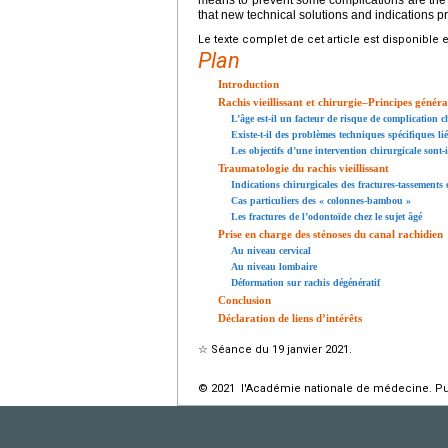
means to prevent some complications are the b
that new technical solutions and indications pr
Le texte complet de cet article est disponible 
Plan
Introduction
Rachis vieillissant et chirurgie–Principes génér
L’âge est-il un facteur de risque de complication c
Existe-t-il des problèmes techniques spécifiques lié
Les objectifs d’une intervention chirurgicale sont-il
Traumatologie du rachis vieillissant
Indications chirurgicales des fractures-tassements
Cas particuliers des « colonnes-bambou »
Les fractures de l’odontoïde chez le sujet âgé
Prise en charge des sténoses du canal rachidien
Au niveau cervical
Au niveau lombaire
Déformation sur rachis dégénératif
Conclusion
Déclaration de liens d’intérêts
☆
Séance du 19 janvier 2021.
© 2021 l'Académie nationale de médecine. Publ