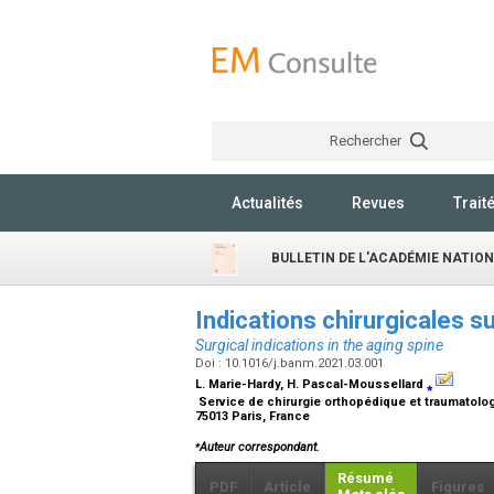
Rechercher
Actualités
Revues
Trait
BULLETIN DE L'ACADÉMIE NATIO
Indications chirurgicales su
Surgical indications in the aging spine
Doi : 10.1016/j.banm.2021.03.001
L. Marie-Hardy, H. Pascal-Moussellard
⁎
Service de chirurgie orthopédique et traumatologiqu
75013 Paris, France
⁎
Auteur correspondant.
Résumé
PDF
Article
Figures