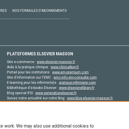
VRES
NOS FORMULES D'ABONNEMENTS
PLATEFORMES ELSEVIER MASSON
Site e-commerce :
www.elsevier-masson.fr
Aide à la pratique clinique :
www.clinicalkey.fr
Portail pour les institutions :
www.em-premium.com
Site d'information sur l'EMC :
emc-info.em-consulte.com
E-learning pour les infirmier(e)s :
pratique-infirmiere.com
Bibliothèque d'e-books Elsevier :
www.elsevierelibrary.fr
Blog special IFSI :
www.generationelsevier.fr
Suivez notre actualité sur notre blog :
www.blog-elsevier-masson.fr
Site d'emploi en santé :
emploisante.com
te work. We may also use additional cookies to