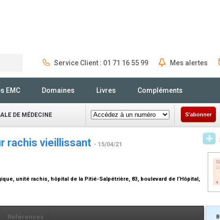
Service Client : 01 71 16 55 99
Mes alertes
Rechercher
és EMC
Domaines
Livres
Compléments
NALE DE MÉDECINE
S'abonner
r rachis vieillissant
- 15/04/21
e, unité rachis, hôpital de la Pitié-Salpétrière, 83, boulevard de l’Hôpital,
Références
B