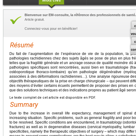
Mots clés
Bienvenue sur EM-consulte, la référence des professionnels de santé.
Article gratuit.
c
Connectez-vous pour en bénéficier!
vo
Résumé
co
Du fait de l’augmentation de l’espérance de vie de la population, la p
pathologies rachidiennes chez des sujets âgés se pose de plus en plus f
telles que la fragilité générale et un ancrage osseux de qualité moindre dû 
pathologies spécifiques sont rencontrées, aussi bien en traumatologie (fra
ostéoporotique thoraco-lombaire) qu’en pathologie dégénérative (myélop
associées à des déformations rachidiennes…). Une analyse rigoureuse des
objectifs thérapeutiques de la prise en charge chirurgicale – qui peuvent diff
des moyens d’éviter certains écueils permettent de proposer des prises en ch
que des solutions techniques et des indications propres au patient âgé sero
Le texte complet de cet article est disponible en PDF.
Summary
Due to the increase in overall life expectancy, management of spinal d
increasing situation. Specific problems, such as general fragility and poor
to be resolved. Specific conditions are encountered, in traumatology (odonto
fractures) as well as in degenerative diseases (cervical myelopathy, lumbar 
specificities, namely the therapeutic objectives of surgery – which may differ