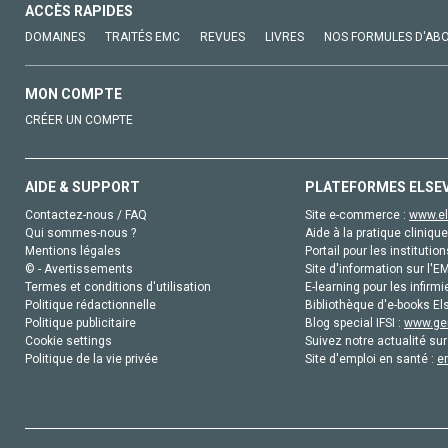
ACCÈS RAPIDES
DOMAINES
TRAITÉS EMC
REVUES
LIVRES
NOS FORMULES D'AB
MON COMPTE
CRÉER UN COMPTE
AIDE & SUPPORT
PLATEFORMES ELSE
Contactez-nous / FAQ
Site e-commerce :
www.el
Qui sommes-nous ?
Aide à la pratique clinique
Mentions légales
Portail pour les institution
© - Avertissements
Site d'information sur l'E
Termes et conditions d'utilisation
E-learning pour les infirmi
Politique rédactionnelle
Bibliothèque d'e-books Els
Politique publicitaire
Blog special IFSI :
www.gen
Cookie settings
Suivez notre actualité sur
Politique de la vie privée
Site d'emploi en santé :
e