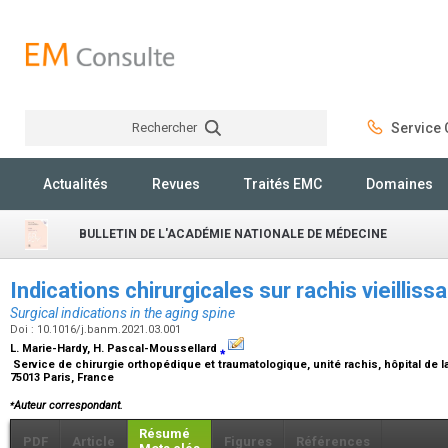
Rechercher
Service C
Rechercher
Actualités
Revues
Traités EMC
Domaines
BULLETIN DE L'ACADÉMIE NATIONALE DE MÉDECINE
Indications chirurgicales sur rachis vieilliss
Surgical indications in the aging spine
Doi : 10.1016/j.banm.2021.03.001
L. Marie-Hardy, H. Pascal-Moussellard
⁎
Service de chirurgie orthopédique et traumatologique, unité rachis, hôpital de la 
75013 Paris, France
⁎
Auteur correspondant.
Résumé
PDF
Article
Figures
Références