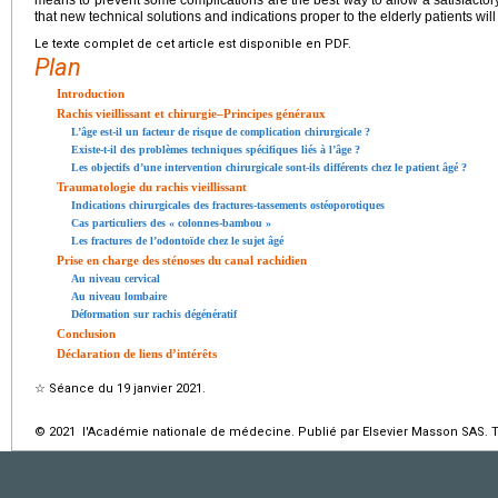
means to prevent some complications are the best way to allow a satisfactor
that new technical solutions and indications proper to the elderly patients will
Le texte complet de cet article est disponible en PDF.
Plan
Introduction
Rachis vieillissant et chirurgie–Principes généraux
L’âge est-il un facteur de risque de complication chirurgicale ?
Existe-t-il des problèmes techniques spécifiques liés à l’âge ?
Les objectifs d’une intervention chirurgicale sont-ils différents chez le patient âgé ?
Traumatologie du rachis vieillissant
Indications chirurgicales des fractures-tassements ostéoporotiques
Cas particuliers des « colonnes-bambou »
Les fractures de l’odontoïde chez le sujet âgé
Prise en charge des sténoses du canal rachidien
Au niveau cervical
Au niveau lombaire
Déformation sur rachis dégénératif
Conclusion
Déclaration de liens d’intérêts
☆
Séance du 19 janvier 2021.
© 2021 l'Académie nationale de médecine. Publié par Elsevier Masson SAS. To