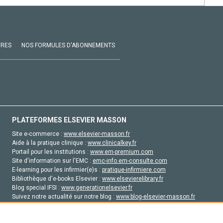
VRES
NOS FORMULES D'ABONNEMENTS
PLATEFORMES ELSEVIER MASSON
Site e-commerce :
www.elsevier-masson.fr
Aide à la pratique clinique :
www.clinicalkey.fr
Portail pour les institutions :
www.em-premium.com
Site d'information sur l'EMC :
emc-info.em-consulte.com
E-learning pour les infirmier(e)s :
pratique-infirmiere.com
Bibliothèque d'e-books Elsevier :
www.elsevierelibrary.fr
Blog special IFSI :
www.generationelsevier.fr
Suivez notre actualité sur notre blog :
www.blog-elsevier-masson.fr
Site d'emploi en santé :
emploisante.com