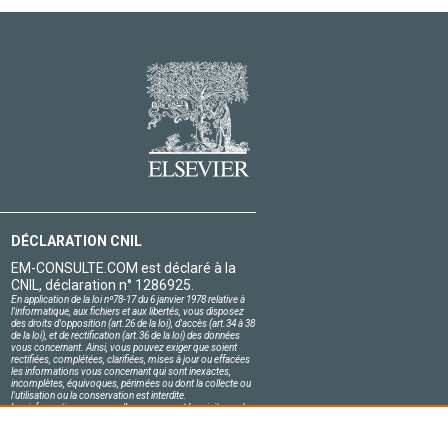
DÉCLARATION CNIL
EM-CONSULTE.COM est déclaré à la
CNIL, déclaration n° 1286925.
En application de la loi nº78-17 du 6 janvier 1978 relative à
l'informatique, aux fichiers et aux libertés, vous disposez
des droits d'opposition (art.26 de la loi), d'accès (art.34 à 38
de la loi), et de rectification (art.36 de la loi) des données
vous concernant. Ainsi, vous pouvez exiger que soient
rectifiées, complétées, clarifiées, mises à jour ou effacées
les informations vous concernant qui sont inexactes,
incomplètes, équivoques, périmées ou dont la collecte ou
l'utilisation ou la conservation est interdite.
Les informations personnelles concernant les visiteurs de
notre site, y compris leur identité, sont confidentielles.
Le responsable du site s'engage sur l'honneur à respecter
les conditions légales de confidentialité applicables en