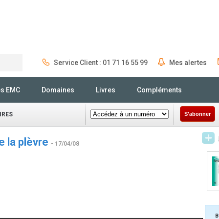
Service Client : 01 71 16 55 99
Mes alertes
Rechercher
és EMC
Domaines
Livres
Compléments
IRES
S'abonner
e la plèvre
- 17/04/08
B