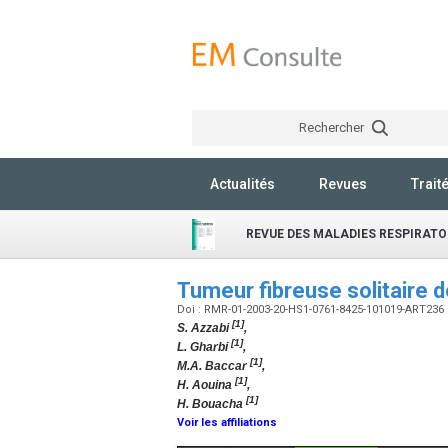
Rechercher
Actualités
Revues
Trait
REVUE DES MALADIES RESPIRATO
Tumeur fibreuse solitaire d
Doi : RMR-01-2003-20-HS1-0761-8425-101019-ART236
[1]
S. Azzabi
,
[1]
L. Gharbi
,
[1]
M.A. Baccar
,
[1]
H. Aouina
,
[1]
H. Bouacha
Voir les affiliations