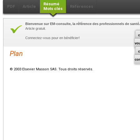
Résumé
PDF
Article
Références
Mots clés
Bienvenue sur EM-consulte, la référence des professionnels de santé.
Article gratuit.
c
Connectez-vous pour en bénéficier!
vo
Plan
co
© 2003 Elsevier Masson SAS. Tous droits réservés.