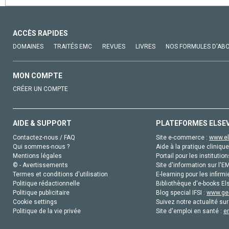
ACCÈS RAPIDES
DOMAINES
TRAITÉS EMC
REVUES
LIVRES
NOS FORMULES D'AB
MON COMPTE
CRÉER UN COMPTE
AIDE & SUPPORT
PLATEFORMES ELSE
Contactez-nous / FAQ
Site e-commerce :
www.el
Qui sommes-nous ?
Aide à la pratique clinique
Mentions légales
Portail pour les institution
© - Avertissements
Site d'information sur l'E
Termes et conditions d'utilisation
E-learning pour les infirmi
Politique rédactionnelle
Bibliothèque d'e-books Els
Politique publicitaire
Blog special IFSI :
www.gen
Cookie settings
Suivez notre actualité sur
Politique de la vie privée
Site d'emploi en santé :
e