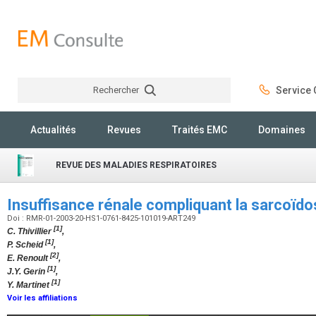
Rechercher
Service C
Rechercher
Actualités
Revues
Traités EMC
Domaines
REVUE DES MALADIES RESPIRATOIRES
Insuffisance rénale compliquant la sarcoïd
Doi : RMR-01-2003-20-HS1-0761-8425-101019-ART249
[1]
C. Thivillier
,
[1]
P. Scheid
,
[2]
E. Renoult
,
[1]
J.Y. Gerin
,
[1]
Y. Martinet
Voir les affiliations