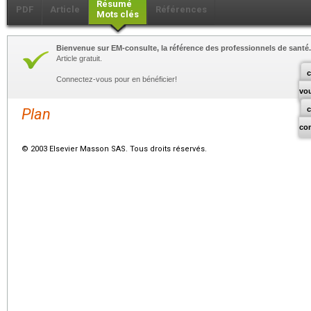
Résumé
PDF
Article
Références
Mots clés
Bienvenue sur EM-consulte, la référence des professionnels de santé.
Article gratuit.
c
Connectez-vous pour en bénéficier!
vo
Plan
co
© 2003 Elsevier Masson SAS. Tous droits réservés.