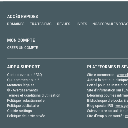
ACCÈS RAPIDES
DOMAINES
TRAITÉS EMC
REVUES
LIVRES
NOS FORMULES D'AB
MON COMPTE
CRÉER UN COMPTE
AIDE & SUPPORT
PLATEFORMES ELSE
Contactez-nous / FAQ
Site e-commerce :
www.el
Qui sommes-nous ?
Aide à la pratique clinique
Mentions légales
Portail pour les institution
© - Avertissements
Site d'information sur l'E
Termes et conditions d'utilisation
E-learning pour les infirmi
Politique rédactionnelle
Bibliothèque d'e-books Els
Politique publicitaire
Blog special IFSI :
www.gen
Cookie settings
Suivez notre actualité sur
Politique de la vie privée
Site d'emploi en santé :
e