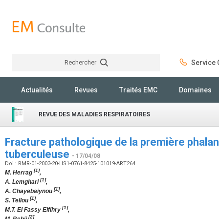
Rechercher
Service C
Rechercher
Actualités
Revues
Traités EMC
Domaines
REVUE DES MALADIES RESPIRATOIRES
Fracture pathologique de la première phalan
tuberculeuse
- 17/04/08
Doi : RMR-01-2003-20-HS1-0761-8425-101019-ART264
[1]
M. Herrag
,
[1]
A. Lemghari
,
[1]
A. Chayebaiynou
,
[1]
S. Tellou
,
[1]
M.T. El Fassy Elfihry
,
[2]