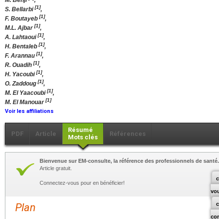
M. Behji
,
[1]
S. Bellarbi
,
[1]
F. Boutayeb
,
[1]
M.L. Ajbar
,
[1]
A. Lahtaoui
,
[1]
H. Bentaleb
,
[1]
F. Arannau
,
[1]
R. Ouadih
,
[1]
H. Yacoubi
,
[1]
O. Zaddoug
,
[1]
M. El Yaacoubi
,
[1]
M. El Manouar
Voir les affiliations
Résumé
PDF
Article
Références
Mots clés
Bienvenue sur EM-consulte, la référence des professionnels de santé.
Article gratuit.
c
Connectez-vous pour en bénéficier!
vo
Plan
co