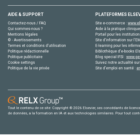
AIDE & SUPPORT
PLATEFORMES ELSE
Contactez-nous / FAQ
Site e-commerce :
www.el
Qui sommes-nous ?
Aide à la pratique clinique
Mentions légales
Portail pour les institution
© - Avertissements
Site d'information sur l'E
Termes et conditions d'utilisation
E-learning pour les infirmi
Politique rédactionnelle
Bibliothèque d'e-books Els
Politique publicitaire
Blog special IFSI :
www.gen
Cookie settings
Suivez notre actualité sur
Politique de la vie privée
Site d'emploi en santé :
e
Tout le contenu de ce site: Copyright © 2026 Elsevier, ses concédants de licence e
de données, a la formation en IA et aux technologies similaires. Pour tout con