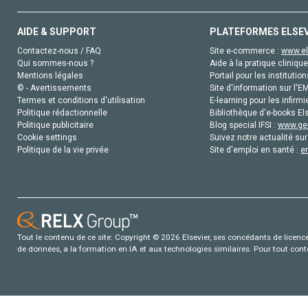
AIDE & SUPPORT
PLATEFORMES ELSE
Contactez-nous / FAQ
Site e-commerce :
www.el
Qui sommes-nous ?
Aide à la pratique clinique
Mentions légales
Portail pour les institution
© - Avertissements
Site d'information sur l'E
Termes et conditions d'utilisation
E-learning pour les infirmi
Politique rédactionnelle
Bibliothèque d'e-books Els
Politique publicitaire
Blog special IFSI :
www.gen
Cookie settings
Suivez notre actualité sur
Politique de la vie privée
Site d'emploi en santé :
e
Tout le contenu de ce site: Copyright © 2026 Elsevier, ses concédants de licence e
de données, a la formation en IA et aux technologies similaires. Pour tout con