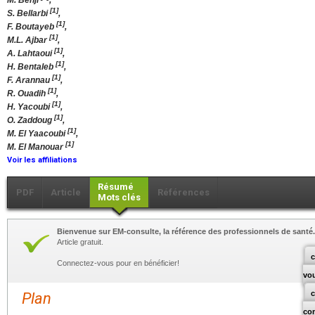
M. Behji
,
[1]
S. Bellarbi
,
[1]
F. Boutayeb
,
[1]
M.L. Ajbar
,
[1]
A. Lahtaoui
,
[1]
H. Bentaleb
,
[1]
F. Arannau
,
[1]
R. Ouadih
,
[1]
H. Yacoubi
,
[1]
O. Zaddoug
,
[1]
M. El Yaacoubi
,
[1]
M. El Manouar
Voir les affiliations
Résumé
PDF
Article
Références
Mots clés
Bienvenue sur EM-consulte, la référence des professionnels de santé.
Article gratuit.
c
Connectez-vous pour en bénéficier!
vo
Plan
co