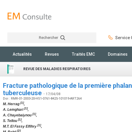
Rechercher
Service C
Rechercher
Actualités
Revues
Traités EMC
Domaines
REVUE DES MALADIES RESPIRATOIRES
Fracture pathologique de la première phalan
tuberculeuse
- 17/04/08
Doi : RMR-01-2003-20-HS1-0761-8425-101019-ART264
[1]
M. Herrag
,
[1]
A. Lemghari
,
[1]
A. Chayebaiynou
,
[1]
S. Tellou
,
[1]
M.T. El Fassy Elfihry
,
[2]