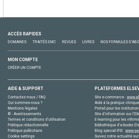
ACCÈS RAPIDES
DOMAINES
TRAITÉS EMC
REVUES
LIVRES
NOS FORMULES D'AB
MON COMPTE
CRÉER UN COMPTE
AIDE & SUPPORT
PLATEFORMES ELSE
Contactez-nous / FAQ
Site e-commerce :
www.el
Qui sommes-nous ?
Aide à la pratique clinique
Mentions légales
Portail pour les institution
© - Avertissements
Site d'information sur l'E
Termes et conditions d'utilisation
E-learning pour les infirmi
Politique rédactionnelle
Bibliothèque d'e-books Els
Politique publicitaire
Blog special IFSI :
www.gen
Cookie settings
Suivez notre actualité sur