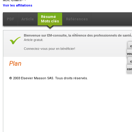
M.R. Charfi
Voir les affiliations
Résumé
PDF
Article
Références
Mots clés
Bienvenue sur EM-consulte, la référence des professionnels de santé.
Article gratuit.
c
Connectez-vous pour en bénéficier!
vo
Plan
co
© 2003 Elsevier Masson SAS. Tous droits réservés.