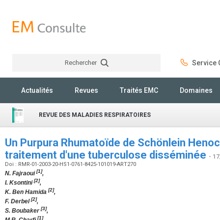
Rechercher
Service C
Rechercher
Actualités
Revues
Traités EMC
Domaines
REVUE DES MALADIES RESPIRATOIRES
Un Purpura Rhumatoïde de Schönlein Henoc
traitement d'une tuberculose disséminée
- 1
Doi : RMR-01-2003-20-HS1-0761-8425-101019-ART270
[1]
N. Fajraoui
,
[2]
I. Ksontini
,
[2]
K. Ben Hamida
,
[2]
F. Derbel
,
[3]
S. Boubaker
,
[1]