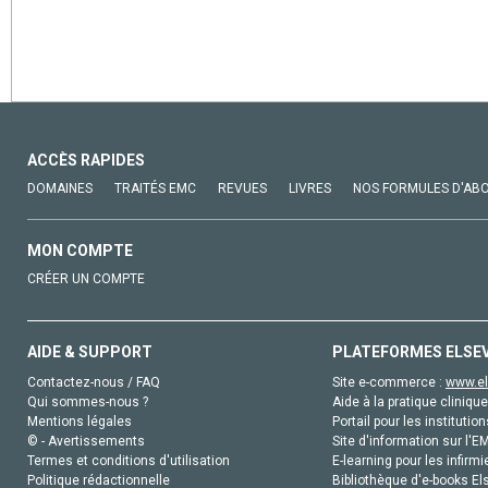
ACCÈS RAPIDES
DOMAINES
TRAITÉS EMC
REVUES
LIVRES
NOS FORMULES D'AB
MON COMPTE
CRÉER UN COMPTE
AIDE & SUPPORT
PLATEFORMES ELSE
Contactez-nous / FAQ
Site e-commerce :
www.el
Qui sommes-nous ?
Aide à la pratique clinique
Mentions légales
Portail pour les institution
© - Avertissements
Site d'information sur l'E
Termes et conditions d'utilisation
E-learning pour les infirmi
Politique rédactionnelle
Bibliothèque d'e-books Els