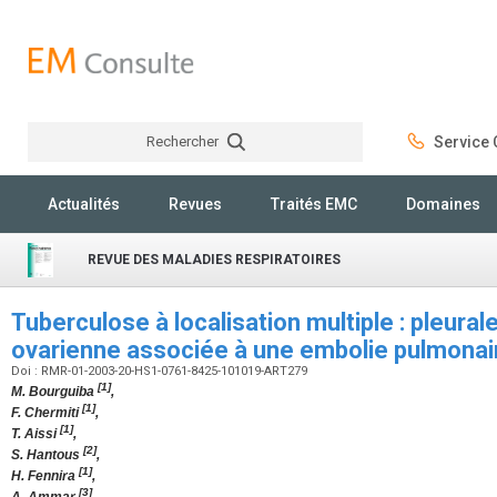
Rechercher
Service C
Rechercher
Actualités
Revues
Traités EMC
Domaines
REVUE DES MALADIES RESPIRATOIRES
Tuberculose à localisation multiple : pleural
ovarienne associée à une embolie pulmona
Doi : RMR-01-2003-20-HS1-0761-8425-101019-ART279
[1]
M. Bourguiba
,
[1]
F. Chermiti
,
[1]
T. Aissi
,
[2]
S. Hantous
,
[1]
H. Fennira
,
[3]