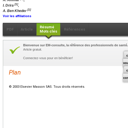
A. Ammar
,
[1]
I. Drira
,
[1]
A. Ben Kheder
Voir les affiliations
Résumé
PDF
Article
Références
Mots clés
Bienvenue sur EM-consulte, la référence des professionnels de santé.
Article gratuit.
c
Connectez-vous pour en bénéficier!
vo
Plan
co
© 2003 Elsevier Masson SAS. Tous droits réservés.