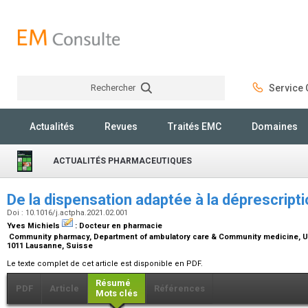
Rechercher
Service C
Rechercher
Actualités
Revues
Traités EMC
Domaines
ACTUALITÉS PHARMACEUTIQUES
De la dispensation adaptée à la déprescript
Doi : 10.1016/j.actpha.2021.02.001
Yves Michiels
:
Docteur en pharmacie
Community pharmacy, Department of ambulatory care & Community medicine, Uni
1011 Lausanne, Suisse
Le texte complet de cet article est disponible en PDF.
Résumé
PDF
Article
Références
Mots clés