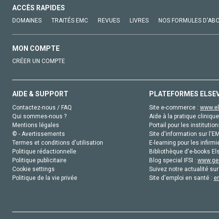
ACCÈS RAPIDES
DOMAINES
TRAITÉS EMC
REVUES
LIVRES
NOS FORMULES D'AB
MON COMPTE
CRÉER UN COMPTE
AIDE & SUPPORT
PLATEFORMES ELSE
Contactez-nous / FAQ
Site e-commerce :
www.el
Qui sommes-nous ?
Aide à la pratique clinique
Mentions légales
Portail pour les institution
© - Avertissements
Site d'information sur l'E
Termes et conditions d'utilisation
E-learning pour les infirmi
Politique rédactionnelle
Bibliothèque d'e-books Els
Politique publicitaire
Blog special IFSI :
www.gen
Cookie settings
Suivez notre actualité sur
Politique de la vie privée
Site d'emploi en santé :
e