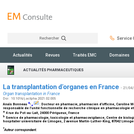
Rechercher
Service C
Rechercher
Actualités
Revues
Traités EMC
Domaines
ACTUALITÉS PHARMACEUTIQUES
La transplantation d’organes en France
- 21/04
Organ transplantation in France
Doi : 10.1016/j.actpha.2021.02.005
a
,
Anaïs Bonneau
⁎
:
Docteur en pharmacie, pharmacien d’officine
, Caroline
responsable de l’unité fonctionnelle de recherche clinique en pharmacologie et
a
4 rue du Pot-au-Lait, 24000 Périgueux, France
b
Service de pharmacologie, toxicologie et pharmacovigilance, Centre de biolog
hospitalier universitaire de Limoges, 2 avenue Martin-Luther-King, 87042 Limog
*
Auteur correspondant.