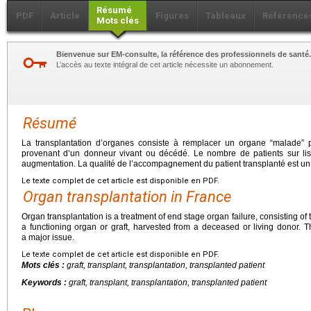
Résumé
PDF
Article
Figures
Tableaux
Référence
Mots clés
Bienvenue sur EM-consulte, la référence des professionnels de santé.
L’accès au texte intégral de cet article nécessite un abonnement.
Résumé
La transplantation d’organes consiste à remplacer un organe “malade” p
provenant d’un donneur vivant ou décédé. Le nombre de patients sur list
augmentation. La qualité de l’accompagnement du patient transplanté est un 
Le texte complet de cet article est disponible en PDF.
Organ transplantation in France
Organ transplantation is a treatment of end stage organ failure, consisting of
a functioning organ or graft, harvested from a deceased or living donor. The
a major issue.
Le texte complet de cet article est disponible en PDF.
Mots clés :
graft, transplant, transplantation, transplanted patient
Keywords :
graft, transplant, transplantation, transplanted patient