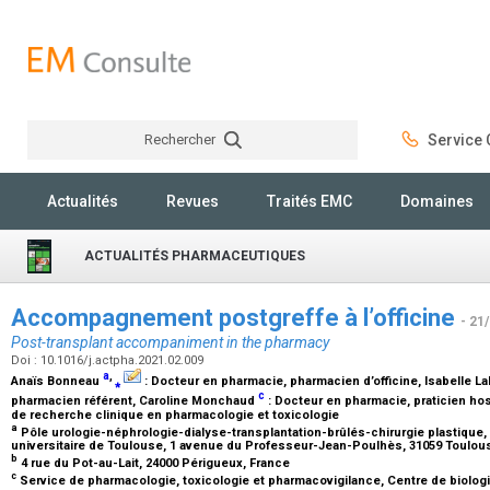
Rechercher
Service C
Rechercher
Actualités
Revues
Traités EMC
Domaines
ACTUALITÉS PHARMACEUTIQUES
Accompagnement postgreffe à l’officine
- 21
Post-transplant accompaniment in the pharmacy
Doi : 10.1016/j.actpha.2021.02.009
a
,
Anaïs Bonneau
⁎
:
Docteur en pharmacie, pharmacien d’officine
, Isabelle 
c
pharmacien référent
, Caroline Monchaud
:
Docteur en pharmacie, praticien hosp
de recherche clinique en pharmacologie et toxicologie
a
Pôle urologie-néphrologie-dialyse-transplantation-brûlés-chirurgie plastique, 
universitaire de Toulouse, 1 avenue du Professeur-Jean-Poulhès, 31059 Toulou
b
4 rue du Pot-au-Lait, 24000 Périgueux, France
c
Service de pharmacologie, toxicologie et pharmacovigilance, Centre de biolog