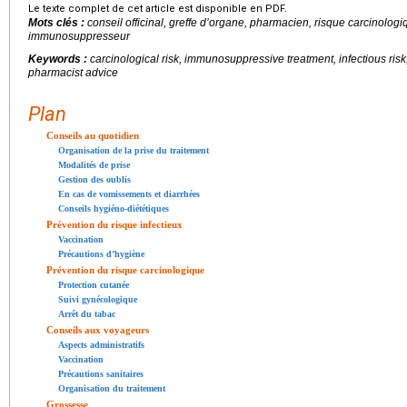
Le texte complet de cet article est disponible en PDF.
Mots clés :
conseil officinal, greffe d’organe, pharmacien, risque carcinologiq
immunosuppresseur
Keywords :
carcinological risk, immunosuppressive treatment, infectious risk
pharmacist advice
Plan
Conseils au quotidien
Organisation de la prise du traitement
Modalités de prise
Gestion des oublis
En cas de vomissements et diarrhées
Conseils hygiéno-diététiques
Prévention du risque infectieux
Vaccination
Précautions d’hygiène
Prévention du risque carcinologique
Protection cutanée
Suivi gynécologique
Arrêt du tabac
Conseils aux voyageurs
Aspects administratifs
Vaccination
Précautions sanitaires
Organisation du traitement
Grossesse