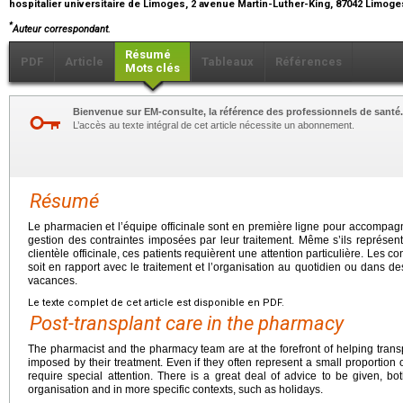
hospitalier universitaire de Limoges, 2 avenue Martin-Luther-King, 87042 Limog
*
Auteur correspondant.
Résumé
PDF
Article
Tableaux
Références
Mots clés
Bienvenue sur EM-consulte, la référence des professionnels de santé.
L’accès au texte intégral de cet article nécessite un abonnement.
Résumé
Le pharmacien et l’équipe officinale sont en première ligne pour accompag
gestion des contraintes imposées par leur traitement. Même s’ils représent
clientèle officinale, ces patients requièrent une attention particulière. Les 
soit en rapport avec le traitement et l’organisation au quotidien ou dans de
vacances.
Le texte complet de cet article est disponible en PDF.
Post-transplant care in the pharmacy
The pharmacist and the pharmacy team are at the forefront of helping trans
imposed by their treatment. Even if they often represent a small proportion 
require special attention. There is a great deal of advice to be given, bo
organisation and in more specific contexts, such as holidays.