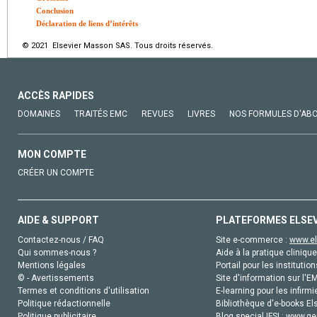
Conclusion
Déclaration de liens d’intérêts
© 2021 Elsevier Masson SAS. Tous droits réservés.
ACCÈS RAPIDES
DOMAINES
TRAITÉS EMC
REVUES
LIVRES
NOS FORMULES D'AB
MON COMPTE
CRÉER UN COMPTE
AIDE & SUPPORT
PLATEFORMES ELSE
Contactez-nous / FAQ
Site e-commerce :
www.el
Qui sommes-nous ?
Aide à la pratique clinique
Mentions légales
Portail pour les institution
© - Avertissements
Site d'information sur l'E
Termes et conditions d'utilisation
E-learning pour les infirmi
Politique rédactionnelle
Bibliothèque d'e-books Els
Politique publicitaire
Blog special IFSI :
www.gen