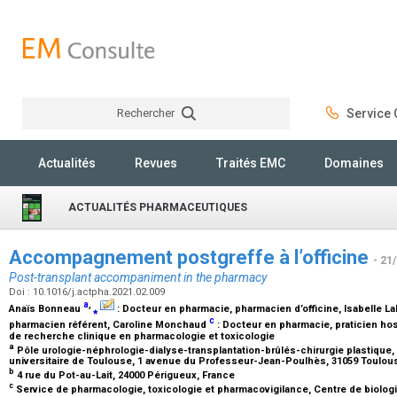
Rechercher
Service C
Rechercher
Actualités
Revues
Traités EMC
Domaines
ACTUALITÉS PHARMACEUTIQUES
Accompagnement postgreffe à l’officine
- 21
Post-transplant accompaniment in the pharmacy
Doi : 10.1016/j.actpha.2021.02.009
a
,
Anaïs Bonneau
⁎
:
Docteur en pharmacie, pharmacien d’officine
, Isabelle 
c
pharmacien référent
, Caroline Monchaud
:
Docteur en pharmacie, praticien hosp
de recherche clinique en pharmacologie et toxicologie
a
Pôle urologie-néphrologie-dialyse-transplantation-brûlés-chirurgie plastique, 
universitaire de Toulouse, 1 avenue du Professeur-Jean-Poulhès, 31059 Toulou
b
4 rue du Pot-au-Lait, 24000 Périgueux, France
c
Service de pharmacologie, toxicologie et pharmacovigilance, Centre de biolog