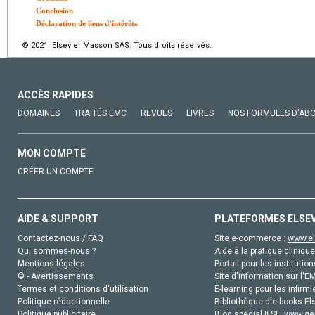
Conclusion
Déclaration de liens d’intérêts
© 2021 Elsevier Masson SAS. Tous droits réservés.
ACCÈS RAPIDES
DOMAINES
TRAITÉS EMC
REVUES
LIVRES
NOS FORMULES D'AB
MON COMPTE
CRÉER UN COMPTE
AIDE & SUPPORT
PLATEFORMES ELSE
Contactez-nous / FAQ
Site e-commerce :
www.el
Qui sommes-nous ?
Aide à la pratique clinique
Mentions légales
Portail pour les institution
© - Avertissements
Site d'information sur l'E
Termes et conditions d'utilisation
E-learning pour les infirmi
Politique rédactionnelle
Bibliothèque d'e-books Els
Politique publicitaire
Blog special IFSI :
www.gen