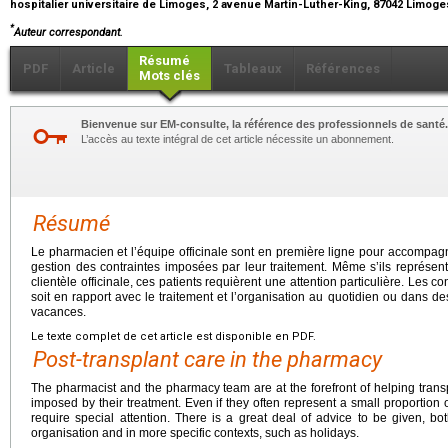
hospitalier universitaire de Limoges, 2 avenue Martin-Luther-King, 87042 Limog
*
Auteur correspondant.
Résumé
PDF
Article
Tableaux
Références
Mots clés
Bienvenue sur EM-consulte, la référence des professionnels de santé.
L’accès au texte intégral de cet article nécessite un abonnement.
Résumé
Le pharmacien et l’équipe officinale sont en première ligne pour accompag
gestion des contraintes imposées par leur traitement. Même s’ils représent
clientèle officinale, ces patients requièrent une attention particulière. Les 
soit en rapport avec le traitement et l’organisation au quotidien ou dans de
vacances.
Le texte complet de cet article est disponible en PDF.
Post-transplant care in the pharmacy
The pharmacist and the pharmacy team are at the forefront of helping trans
imposed by their treatment. Even if they often represent a small proportion 
require special attention. There is a great deal of advice to be given, bo
organisation and in more specific contexts, such as holidays.