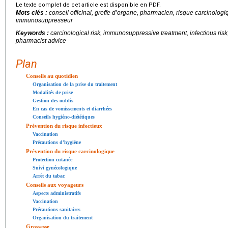
Le texte complet de cet article est disponible en PDF.
Mots clés :
conseil officinal, greffe d’organe, pharmacien, risque carcinologiq
immunosuppresseur
Keywords :
carcinological risk, immunosuppressive treatment, infectious risk
pharmacist advice
Plan
Conseils au quotidien
Organisation de la prise du traitement
Modalités de prise
Gestion des oublis
En cas de vomissements et diarrhées
Conseils hygiéno-diététiques
Prévention du risque infectieux
Vaccination
Précautions d’hygiène
Prévention du risque carcinologique
Protection cutanée
Suivi gynécologique
Arrêt du tabac
Conseils aux voyageurs
Aspects administratifs
Vaccination
Précautions sanitaires
Organisation du traitement
Grossesse