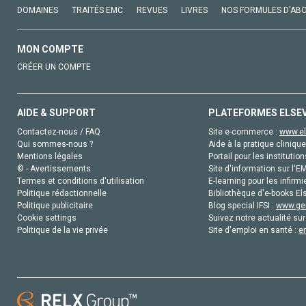
DOMAINES
TRAITÉS EMC
REVUES
LIVRES
NOS FORMULES D'AB
MON COMPTE
CRÉER UN COMPTE
AIDE & SUPPORT
PLATEFORMES ELSE
Contactez-nous / FAQ
Site e-commerce :
www.el
Qui sommes-nous ?
Aide à la pratique clinique
Mentions légales
Portail pour les institution
© - Avertissements
Site d'information sur l'E
Termes et conditions d'utilisation
E-learning pour les infirmi
Politique rédactionnelle
Bibliothèque d'e-books Els
Politique publicitaire
Blog special IFSI :
www.gen
Cookie settings
Suivez notre actualité sur
Politique de la vie privée
Site d'emploi en santé :
e