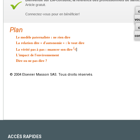
Bienvenue sur EM-consulte, la référence des professionnels de santé.
Article gratuit.
c
Connectez-vous pour en bénéficier!
vo
Plan
co
Le modèle paternaliste : ne rien dire
La relation dite « d'autonomie » : le tout dire
[
La vérité pas à pas : nuancer son dire
4
]
L'impact de l'environnement
Dire ou ne pas dire ?
© 2004 Elsevier Masson SAS. Tous droits réservés.
ACCÈS RAPIDES