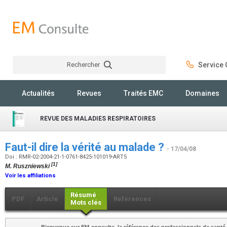
Rechercher
Service C
Rechercher
Actualités
Revues
Traités EMC
Domaines
REVUE DES MALADIES RESPIRATOIRES
Faut-il dire la vérité au malade ?
- 17/04/08
Doi : RMR-02-2004-21-1-0761-8425-101019-ART5
[1]
M. Ruszniewski
Voir les affiliations
Résumé
PDF
Article
Références
Mots clés