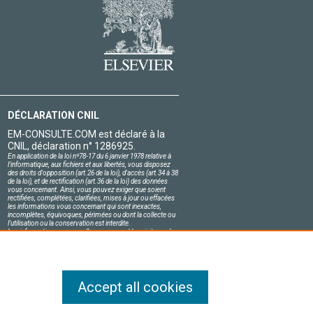
DÉCLARATION CNIL
EM-CONSULTE.COM est déclaré à la
CNIL, déclaration n° 1286925.
En application de la loi nº78-17 du 6 janvier 1978 relative à
l'informatique, aux fichiers et aux libertés, vous disposez
des droits d'opposition (art.26 de la loi), d'accès (art.34 à 38
de la loi), et de rectification (art.36 de la loi) des données
vous concernant. Ainsi, vous pouvez exiger que soient
rectifiées, complétées, clarifiées, mises à jour ou effacées
les informations vous concernant qui sont inexactes,
incomplètes, équivoques, périmées ou dont la collecte ou
l'utilisation ou la conservation est interdite.
Les informations personnelles concernant les visiteurs de
notre site, y compris leur identité, sont confidentielles.
Le responsable du site s'engage sur l'honneur à respecter
les conditions légales de confidentialité applicables en
France et à ne pas divulguer ces informations à des tiers.
Accept all cookies