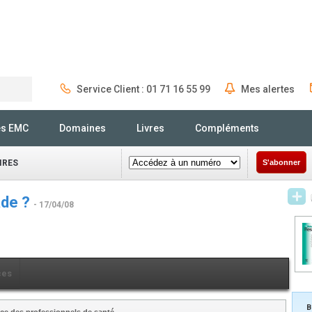
Service Client : 01 71 16 55 99
Mes alertes
Rechercher
és EMC
Domaines
Livres
Compléments
IRES
S'abonner
lade ?
- 17/04/08
ces
B