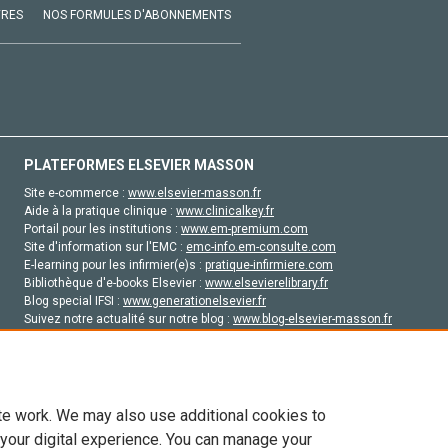
VRES
NOS FORMULES D'ABONNEMENTS
PLATEFORMES ELSEVIER MASSON
Site e-commerce :
www.elsevier-masson.fr
Aide à la pratique clinique :
www.clinicalkey.fr
Portail pour les institutions :
www.em-premium.com
Site d'information sur l'EMC :
emc-info.em-consulte.com
E-learning pour les infirmier(e)s :
pratique-infirmiere.com
Bibliothèque d'e-books Elsevier :
www.elsevierelibrary.fr
Blog special IFSI :
www.generationelsevier.fr
Suivez notre actualité sur notre blog :
www.blog-elsevier-masson.fr
Site d'emploi en santé :
emploisante.com
te work. We may also use additional cookies to
 your digital experience. You can manage your