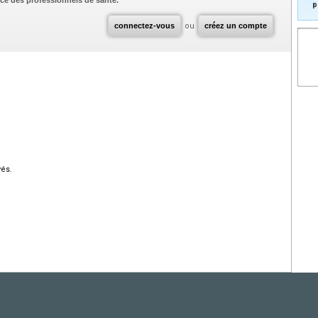
ce des professionnels de santé.
p
connectez-vous
ou
créez un compte
vés.