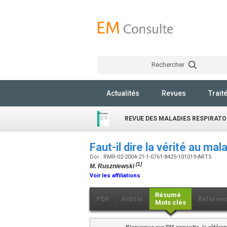
Rechercher
Actualités
Revues
Trait
REVUE DES MALADIES RESPIRATO
Faut-il dire la vérité au ma
Doi : RMR-02-2004-21-1-0761-8425-101019-ART5
[1]
M. Ruszniewski
Voir les affiliations
Résumé
PDF
Article
Référen
Mots clés