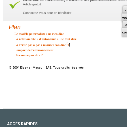
Bienvenue sur EM-consulte, la référence des professionnels de santé.
Article gratuit.
c
Connectez-vous pour en bénéficier!
vo
Plan
co
Le modèle paternaliste : ne rien dire
La relation dite « d'autonomie » : le tout dire
[
La vérité pas à pas : nuancer son dire
4
]
L'impact de l'environnement
Dire ou ne pas dire ?
© 2004 Elsevier Masson SAS. Tous droits réservés.
ACCÈS RAPIDES