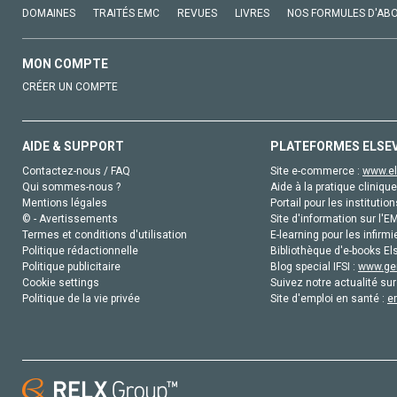
DOMAINES
TRAITÉS EMC
REVUES
LIVRES
NOS FORMULES D'AB
MON COMPTE
CRÉER UN COMPTE
AIDE & SUPPORT
PLATEFORMES ELSE
Contactez-nous / FAQ
Site e-commerce :
www.el
Qui sommes-nous ?
Aide à la pratique clinique
Mentions légales
Portail pour les institution
© - Avertissements
Site d'information sur l'E
Termes et conditions d'utilisation
E-learning pour les infirmi
Politique rédactionnelle
Bibliothèque d'e-books Els
Politique publicitaire
Blog special IFSI :
www.gen
Cookie settings
Suivez notre actualité sur
Politique de la vie privée
Site d'emploi en santé :
e