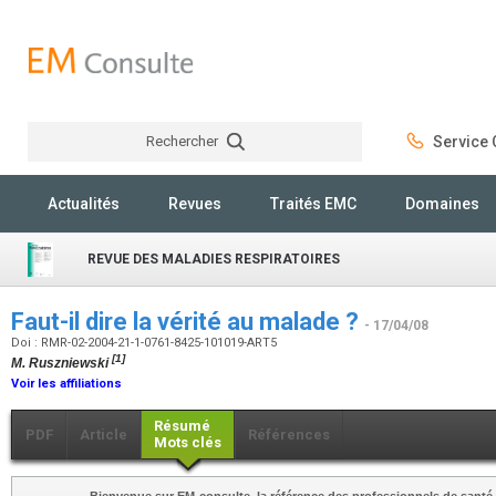
Rechercher
Service C
Rechercher
Actualités
Revues
Traités EMC
Domaines
REVUE DES MALADIES RESPIRATOIRES
Faut-il dire la vérité au malade ?
- 17/04/08
Doi : RMR-02-2004-21-1-0761-8425-101019-ART5
[1]
M. Ruszniewski
Voir les affiliations
Résumé
PDF
Article
Références
Mots clés