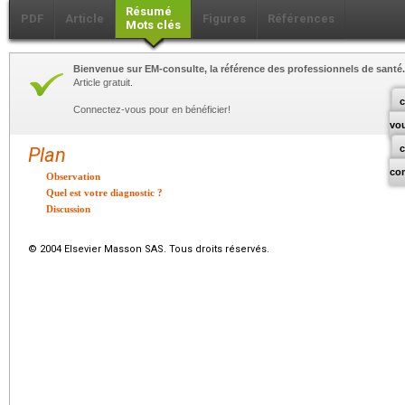
Résumé
PDF
Article
Figures
Références
Mots clés
Bienvenue sur EM-consulte, la référence des professionnels de santé.
Article gratuit.
c
Connectez-vous pour en bénéficier!
vo
Plan
co
Observation
Quel est votre diagnostic ?
Discussion
© 2004 Elsevier Masson SAS. Tous droits réservés.