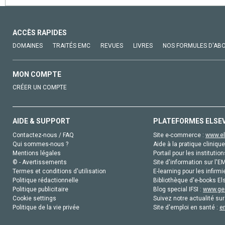
ACCÈS RAPIDES
DOMAINES
TRAITÉS EMC
REVUES
LIVRES
NOS FORMULES D'AB
MON COMPTE
CRÉER UN COMPTE
AIDE & SUPPORT
PLATEFORMES ELSE
Contactez-nous / FAQ
Site e-commerce :
www.el
Qui sommes-nous ?
Aide à la pratique clinique
Mentions légales
Portail pour les institution
© - Avertissements
Site d'information sur l'E
Termes et conditions d'utilisation
E-learning pour les infirmi
Politique rédactionnelle
Bibliothèque d'e-books Els
Politique publicitaire
Blog special IFSI :
www.gen
Cookie settings
Suivez notre actualité sur
Politique de la vie privée
Site d'emploi en santé :
e