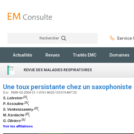
Rechercher
Service C
Rechercher
Actualités
Revues
Traités EMC
Domaines
REVUE DES MALADIES RESPIRATOIRES
Une toux persistante chez un saxophoniste
Doi : RMR-02-2004-21-1-0761-8425-101019-ART25
[1]
S. Lebreton
,
[1]
P. Assouline
,
[2]
S. Venketasawmy
,
[2]
M. Kardache
,
[1]
G. Oliviero
Voir les affiliations