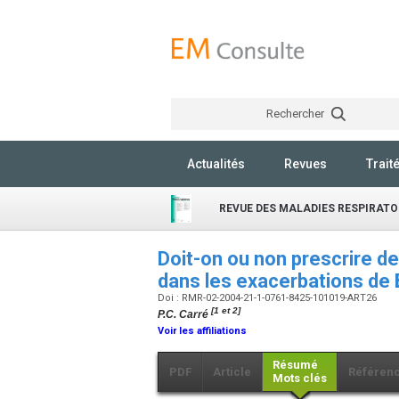
Rechercher
Actualités
Revues
Trait
REVUE DES MALADIES RESPIRATO
Doit-on ou non prescrire d
dans les exacerbations de
Doi : RMR-02-2004-21-1-0761-8425-101019-ART26
[1 et 2]
P.C. Carré
Voir les affiliations
Résumé
PDF
Article
Référen
Mots clés