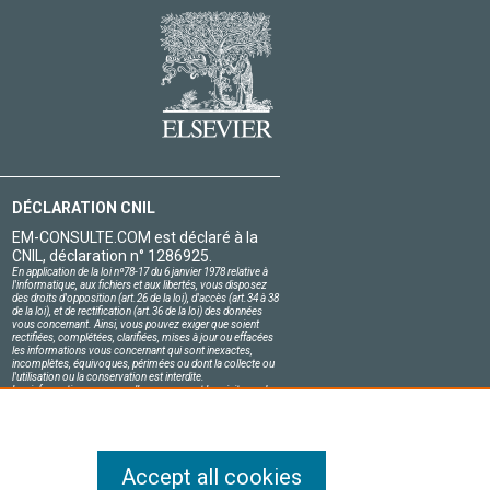
DÉCLARATION CNIL
EM-CONSULTE.COM est déclaré à la
CNIL, déclaration n° 1286925.
En application de la loi nº78-17 du 6 janvier 1978 relative à
l'informatique, aux fichiers et aux libertés, vous disposez
des droits d'opposition (art.26 de la loi), d'accès (art.34 à 38
de la loi), et de rectification (art.36 de la loi) des données
vous concernant. Ainsi, vous pouvez exiger que soient
rectifiées, complétées, clarifiées, mises à jour ou effacées
les informations vous concernant qui sont inexactes,
incomplètes, équivoques, périmées ou dont la collecte ou
l'utilisation ou la conservation est interdite.
Les informations personnelles concernant les visiteurs de
notre site, y compris leur identité, sont confidentielles.
Le responsable du site s'engage sur l'honneur à respecter
les conditions légales de confidentialité applicables en
France et à ne pas divulguer ces informations à des tiers.
Accept all cookies