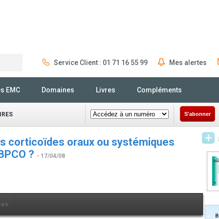
Service Client : 01 71 16 55 99
Mes alertes
Rechercher
és EMC
Domaines
Livres
Compléments
IRES
S'abonner
es corticoïdes oraux ou systémiques
 BPCO ?
- 17/04/08
ces
B