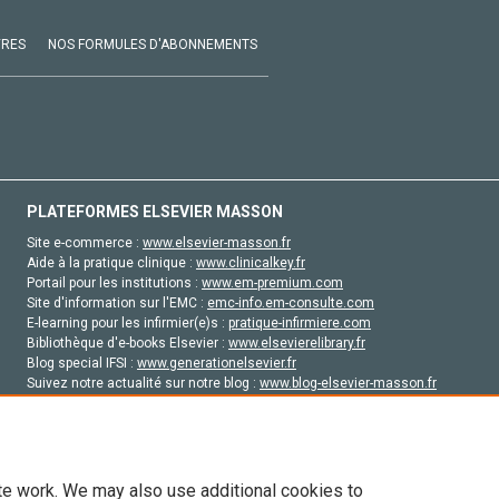
VRES
NOS FORMULES D'ABONNEMENTS
PLATEFORMES ELSEVIER MASSON
Site e-commerce :
www.elsevier-masson.fr
Aide à la pratique clinique :
www.clinicalkey.fr
Portail pour les institutions :
www.em-premium.com
Site d'information sur l'EMC :
emc-info.em-consulte.com
E-learning pour les infirmier(e)s :
pratique-infirmiere.com
Bibliothèque d'e-books Elsevier :
www.elsevierelibrary.fr
Blog special IFSI :
www.generationelsevier.fr
Suivez notre actualité sur notre blog :
www.blog-elsevier-masson.fr
Site d'emploi en santé :
emploisante.com
te work. We may also use additional cookies to