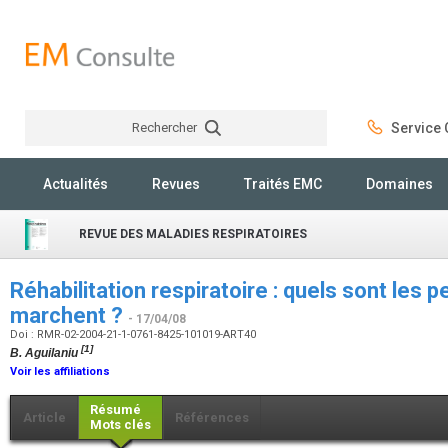
Rechercher
Service C
Rechercher
Actualités
Revues
Traités EMC
Domaines
REVUE DES MALADIES RESPIRATOIRES
Réhabilitation respiratoire : quels sont les 
marchent ?
- 17/04/08
Doi : RMR-02-2004-21-1-0761-8425-101019-ART40
[1]
B. Aguilaniu
Voir les affiliations
Résumé
Article
Références
Mots clés