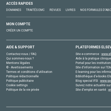
ACCÈS RAPIDES
DOMAINES
TRAITÉS EMC
REVUES
LIVRES
NOS FORMULES D'AB
MON COMPTE
CRÉER UN COMPTE
AIDE & SUPPORT
PLATEFORMES ELSE
Contactez-nous / FAQ
Site e-commerce :
www.el
Qui sommes-nous ?
Aide à la pratique clinique
Mentions légales
Portail pour les institution
© - Avertissements
Site d'information sur l'E
Termes et conditions d'utilisation
E-learning pour les infirmi
Politique rédactionnelle
Bibliothèque d'e-books Els
Politique publicitaire
Blog special IFSI :
www.gen
Cookie settings
Suivez notre actualité sur
Politique de la vie privée
Site d'emploi en santé :
e