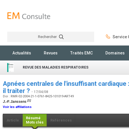
Rechercher
Service C
Rechercher
Actualités
Revues
Traités EMC
Domaines
REVUE DES MALADIES RESPIRATOIRES
Apnées centrales de l'insuffisant cardiaque 
il traiter ?
- 17/04/08
Doi : RMR-02-2004-21-1-0761-8425-101019-ART49
[1]
J.-P. Janssens
Voir les affiliations
Résumé
Article
Références
Mots clés