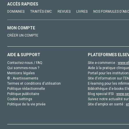
ACCÈS RAPIDES
DOMAINES
TRAITÉS EMC
REVUES
LIVRES
NOS FORMULES D'AB
MON COMPTE
CRÉER UN COMPTE
AIDE & SUPPORT
PLATEFORMES ELSE
Contactez-nous / FAQ
Site e-commerce :
www.el
Qui sommes-nous ?
Aide à la pratique clinique
Mentions légales
Portail pour les institution
© - Avertissements
Site d'information sur l'E
Termes et conditions d'utilisation
E-learning pour les infirmi
Politique rédactionnelle
Bibliothèque d'e-books Els
Politique publicitaire
Blog special IFSI :
www.gen
Cookie settings
Suivez notre actualité sur
Politique de la vie privée
Site d'emploi en santé :
e