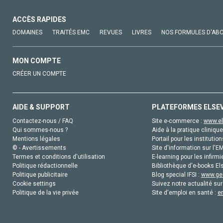
ACCÈS RAPIDES
DOMAINES
TRAITÉS EMC
REVUES
LIVRES
NOS FORMULES D'AB
MON COMPTE
CRÉER UN COMPTE
AIDE & SUPPORT
PLATEFORMES ELSE
Contactez-nous / FAQ
Site e-commerce :
www.el
Qui sommes-nous ?
Aide à la pratique clinique
Mentions légales
Portail pour les institution
© - Avertissements
Site d'information sur l'E
Termes et conditions d'utilisation
E-learning pour les infirmi
Politique rédactionnelle
Bibliothèque d'e-books Els
Politique publicitaire
Blog special IFSI :
www.gen
Cookie settings
Suivez notre actualité sur
Politique de la vie privée
Site d'emploi en santé :
e