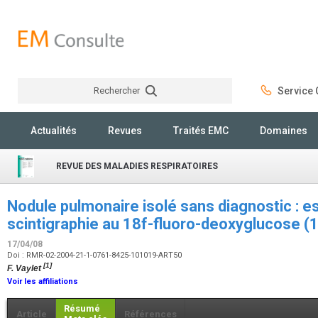
Rechercher
Service C
Rechercher
Actualités
Revues
Traités EMC
Domaines
REVUE DES MALADIES RESPIRATOIRES
Nodule pulmonaire isolé sans diagnostic : es
scintigraphie au 18f-fluoro-deoxyglucose
17/04/08
Doi : RMR-02-2004-21-1-0761-8425-101019-ART50
[1]
F. Vaylet
Voir les affiliations
Résumé
Article
Références