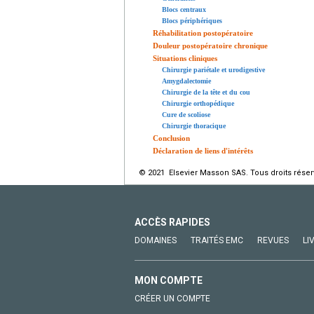
Blocs centraux
Blocs périphériques
Réhabilitation postopératoire
Douleur postopératoire chronique
Situations cliniques
Chirurgie pariétale et urodigestive
Amygdalectomie
Chirurgie de la tête et du cou
Chirurgie orthopédique
Cure de scoliose
Chirurgie thoracique
Conclusion
Déclaration de liens d'intérêts
© 2021 Elsevier Masson SAS. Tous droits réser
ACCÈS RAPIDES
DOMAINES
TRAITÉS EMC
REVUES
LI
MON COMPTE
CRÉER UN COMPTE