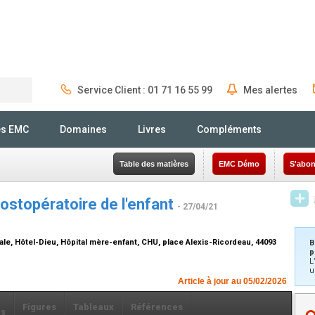
Service Client : 01 71 16 55 99
Mes alertes
Rechercher
és EMC
Domaines
Livres
Compléments
Table des matières
EMC Démo
S'abon
postopératoire de l'enfant
- 27/04/21
ale, Hôtel-Dieu, Hôpital mère-enfant, CHU, place Alexis-Ricordeau, 44093
B
p
L
u
Article à jour au 05/02/2026
Figures
Tableaux
Références
ls