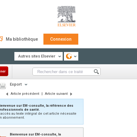
Ma bibliothèque
Connexion
Autres sites Elsevier
ner
Export
Article précédent
|
Article suivant
ienvenue sur EM-consulte, la référence des
rofessionnels de santé.
’accès au texte intégral de cet article nécessite
n abonnement.
Bienvenue sur EM-consulte, la