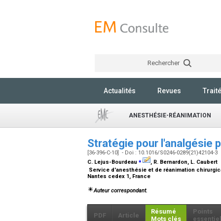
Rechercher
Actualités
Revues
Trait
ANESTHÉSIE-RÉANIMATION
Stratégie pour l'analgésie 
[36-396-C-10] - Doi : 10.1016/S0246-0289(21)42104-3
⁎
C. Lejus-Bourdeau
, R. Bernardon, L. Caubert
Service d'anesthésie et de réanimation chirurgic
Nantes cedex 1, France
Auteur correspondant.
Résumé
Points
PDF
Article
Mots clés
essentie