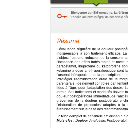
Bienvenue sur EM-consulte, la référen
L’accès au texte intégral de cet article 
Résumé
L'évaluation régulière de la douleur postopér
indispensable à son traitement efficace. L
L'objectif est une réduction de la consommat
l'incidence des effets indésirables et raccou
paracétamol, ibuprofène ou kétoprofène son
kétamine à dose anti-hyperalgésique sont l
l'arsenal thérapeutique et la prescription du 
Privilégier l'administration orale de la mor
parentérale, idéalement contrôlée par l'enfant
liées à l'âge, pour l'adaptation des doses. 
terrain. Ses indications et modalités doivent fa
douleur postopératoire immédiate, de l'anxiété
prévention de la douleur postopératoire ch
l'élaboration de protocoles adaptés à la
établissement sur la base des recommandatio
Le texte complet de cet article est disponible 
Mots-clés :
Douleur, Analgésie, Postopératoir