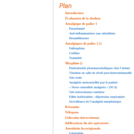
Plan
Introduction
Évaluation de la douleur
Antalgique de palier 1
Paracétamol
Anti-inflammatoires non stéroïdiens
Dexaméthasone
Antalgiques de palier 2 ()
Nalbuphine
Codéine
Tramadol
Morphine ()
Particularités pharmacocinétiques chez l'enfant
Titration en salle de réveil post-interventionnelle
Voie orale
Analgésie autocontrôlée par le patient
« Nurse controlled analgesia » (NCA)
Voie intraveineuse continue
Effets indésirables : dépression respiratoire
Surveillance de l'analgésie morphinique
Kétamine
Néfopam
Lidocaïne intraveineuse
Infiltrations du site opératoire
Anesthésie locorégionale
Généralités