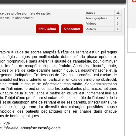
pages
11
ce des professionnels de santé.
nécessite un abonnement.
Iconographies
2
Vidéos
0
EMC Démo
S'abonner
Autres
0
atoire à l'aide de scores adaptés à l'âge de l'enfant est un prérequis
a stratégie analgésique multimodale débute dès la phase opératoire.
ion morphinique sans altérer la qualité de l'analgésie, pour diminuer
rcir le délai de récupération postopératoire. Anesthésie locorégionale,
t des piliers de cette épargne morphinique. La dexaméthasone et la
argement indiquées. En dessous de 12 ans, la codéine est exclue de
tramadol est très prudente, en particulier en cas de syndrome obstructif.
phine réduit le risque de dépression respiratoire. Son administration
 ou l'infirmière, prend en compte les particularités pharmacocinétiques
La nature de la surveillance à mettre en œuvre est intimement liée au
ire l'objet d'une procédure standardisée. Le contrôle de l'intensité de la
 et du catastrophisme de l'enfant et de ses parents, s'inscrit dans une
ronique à long terme. La diversité des chirurgies possibles impose
 typologie des patients pédiatriques pris en charge dans chaque
ns de bonnes pratiques.
en PDF.
e, Pédiatrie, Analgésie locorégionale