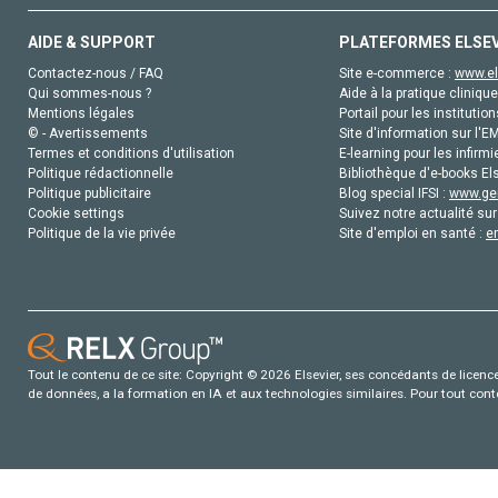
AIDE & SUPPORT
PLATEFORMES ELSE
Contactez-nous / FAQ
Site e-commerce :
www.el
Qui sommes-nous ?
Aide à la pratique clinique
Mentions légales
Portail pour les institution
© - Avertissements
Site d'information sur l'E
Termes et conditions d'utilisation
E-learning pour les infirmi
Politique rédactionnelle
Bibliothèque d'e-books Els
Politique publicitaire
Blog special IFSI :
www.gen
Cookie settings
Suivez notre actualité sur
Politique de la vie privée
Site d'emploi en santé :
e
Tout le contenu de ce site: Copyright © 2026 Elsevier, ses concédants de licence e
de données, a la formation en IA et aux technologies similaires. Pour tout con