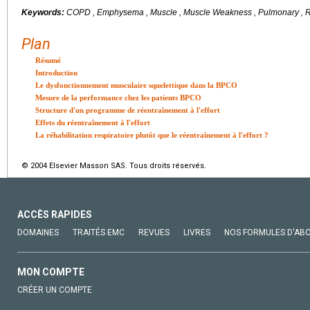
Keywords:
COPD , Emphysema , Muscle , Muscle Weakness , Pulmonary , Re
Plan
Résumé
Introduction
Le dysfonctionnement musculaire squelettique dans la BPCO
Mesure de la performance chez les patients BPCO
Structure d'un programme de réentraînement à l'effort
Effets du réentraînement à l'effort
La réhabilitation respiratoire plutôt que le réentraînement à l'effort ?
© 2004 Elsevier Masson SAS. Tous droits réservés.
ACCÈS RAPIDES
DOMAINES
TRAITÉS EMC
REVUES
LIVRES
NOS FORMULES D'AB
MON COMPTE
CRÉER UN COMPTE