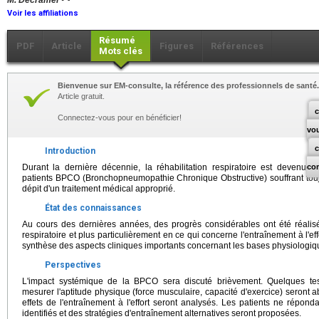
M. Decramer
Voir les affiliations
Résumé
PDF
Article
Figures
Références
Mots clés
Bienvenue sur EM-consulte, la référence des professionnels de santé.
Article gratuit.
c
Connectez-vous pour en bénéficier!
vo
Introduction
Durant la dernière décennie, la réhabilitation respiratoire est devenu
co
patients BPCO (Bronchopneumopathie Chronique Obstructive) souffrant touj
dépit d'un traitement médical approprié.
État des connaissances
Au cours des dernières années, des progrès considérables ont été réalisé
respiratoire et plus particulièrement en ce qui concerne l'entraînement à l'effo
synthèse des aspects cliniques importants concernant les bases physiologiques
Perspectives
L'impact systémique de la BPCO sera discuté brièvement. Quelques tes
mesurer l'aptitude physique (force musculaire, capacité d'exercice) seront a
effets de l'entraînement à l'effort seront analysés. Les patients ne réponda
identifiés et des stratégies d'entraînement alternatives seront proposées.