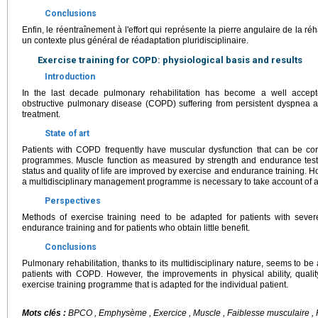
Conclusions
Enfin, le réentraînement à l'effort qui représente la pierre angulaire de la réh
un contexte plus général de réadaptation pluridisciplinaire.
Exercise training for COPD: physiological basis and results
Introduction
In the last decade pulmonary rehabilitation has become a well accepte
obstructive pulmonary disease (COPD) suffering from persistent dyspnea a
treatment.
State of art
Patients with COPD frequently have muscular dysfunction that can be corr
programmes. Muscle function as measured by strength and endurance tests
status and quality of life are improved by exercise and endurance training. Ho
a multidisciplinary management programme is necessary to take account of all
Perspectives
Methods of exercise training need to be adapted for patients with se
endurance training and for patients who obtain little benefit.
Conclusions
Pulmonary rehabilitation, thanks to its multidisciplinary nature, seems to b
patients with COPD. However, the improvements in physical ability, qualit
exercise training programme that is adapted for the individual patient.
Mots clés :
BPCO , Emphysème , Exercice , Muscle , Faiblesse musculaire , R