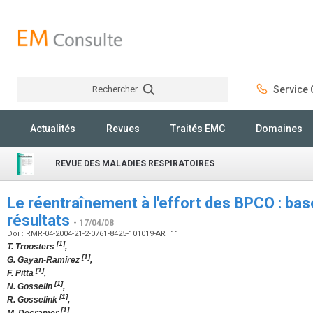
Rechercher
Service C
Rechercher
Actualités
Revues
Traités EMC
Domaines
REVUE DES MALADIES RESPIRATOIRES
Le réentraînement à l'effort des BPCO : bas
résultats
- 17/04/08
Doi : RMR-04-2004-21-2-0761-8425-101019-ART11
[1]
T. Troosters
,
[1]
G. Gayan-Ramirez
,
[1]
F. Pitta
,
[1]
N. Gosselin
,
[1]
R. Gosselink
,
[1]