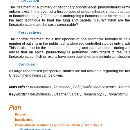
Introduction
The treatment of a primary or secondary spontaneous pneumothorax remai
options exist. In the event of a first episode of pneumothorax, should the pat
or thoracic drainage? For patients undergoing a thoracoscopic intervention
the best technique to treat the lung and parietal pleura? What are th
thoracotomy and are the costs comparable?
Perspectives
The optimal treatment for a first episode of pneumothorax remains to be 
number of patients in the published randomised controlled studies only gra
This is also true for the treatment of the lung and parietal pleura during a
advise that an apical pleurectomy is performed. With regard to results
thoracotomy, conflicting results have been published and definite conclusio
Conclusion
As large randomised prospective studies are not available regarding the tr
C recommendations can be given.
Mots clés :
Pneumothorax , Traitement , Coût , Vidéo-thoracoscopie , Thora
Keywords:
Pneumothorax , Treatment , Cost , Thoracoscopy , Thoracotomy
Plan
Résumé
Introduction
Pneumothorax spontané : aspiration ou drainage thoracique ?
Définition et classification