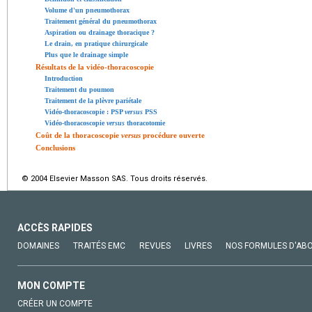
Volume d'un pneumothorax
Traitement général du pneumothorax
Aspiration ou drainage thoracique ?
Le drain, en pratique chirurgicale
Plus que le drainage simple
Résultats de la vidéo-thoracoscopie
Introduction
Traitement du poumon
Traitement de la plèvre pariétale
Vidéo-thoracoscopie : PSP
versus
PSS
Vidéo-thoracoscopie
versus
thoracotomie
Coût de la thoracoscopie
versus
procédure ouverte
Conclusions
© 2004 Elsevier Masson SAS. Tous droits réservés.
ACCÈS RAPIDES
DOMAINES
TRAITÉS EMC
REVUES
LIVRES
NOS FORMULES D'AB
MON COMPTE
CRÉER UN COMPTE