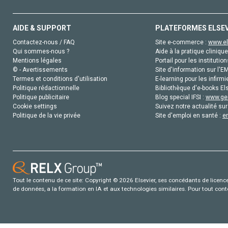
AIDE & SUPPORT
PLATEFORMES ELSE
Contactez-nous / FAQ
Site e-commerce :
www.el
Qui sommes-nous ?
Aide à la pratique clinique
Mentions légales
Portail pour les institution
© - Avertissements
Site d'information sur l'E
Termes et conditions d'utilisation
E-learning pour les infirmi
Politique rédactionnelle
Bibliothèque d'e-books Els
Politique publicitaire
Blog special IFSI :
www.gen
Cookie settings
Suivez notre actualité sur
Politique de la vie privée
Site d'emploi en santé :
e
Tout le contenu de ce site: Copyright © 2026 Elsevier, ses concédants de licence e
de données, a la formation en IA et aux technologies similaires. Pour tout con