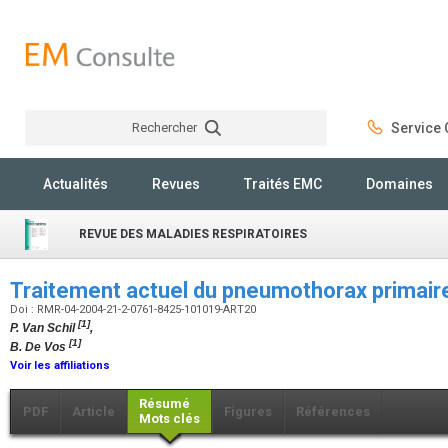
Rechercher
Service C
Rechercher
Actualités
Revues
Traités EMC
Domaines
REVUE DES MALADIES RESPIRATOIRES
Traitement actuel du pneumothorax primair
Doi : RMR-04-2004-21-2-0761-8425-101019-ART20
[1]
P. Van Schil
,
[1]
B. De Vos
Voir les affiliations
Résumé
PDF
Article
Figures
Références
Mots clés