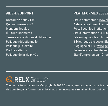
AIDE & SUPPORT
PLATEFORMES ELSE
Contactez-nous / FAQ
Site e-commerce :
www.el
Qui sommes-nous ?
Aide à la pratique clinique
Mentions légales
Portail pour les institution
© - Avertissements
Site d'information sur l'E
Termes et conditions d'utilisation
E-learning pour les infirmi
Politique rédactionnelle
Bibliothèque d'e-books Els
Politique publicitaire
Blog special IFSI :
www.gen
Cookie settings
Suivez notre actualité sur
Politique de la vie privée
Site d'emploi en santé :
e
Tout le contenu de ce site: Copyright © 2026 Elsevier, ses concédants de licence e
de données, a la formation en IA et aux technologies similaires. Pour tout con