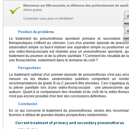
Bienvenue sur EM-consulte, la référence des professionnels de santé.
Article gratuit.
c
Connectez-vous pour en bénéficier!
vo
Position du problème
Le traitement du pneumothorax spontané primaire et secondaire rest
co
thérapeutiques s'offrent au clinicien. Lors d'un premier épisode de pneumoth
observation simple ou faut-il réaliser une aspiration simple ou positionner 
une vidéo-thoracoscopie est réalisée pour un pneumothorax spontané, que
traitement du poumon et de la plèvre pariétale ? Comment les résultats de l
une thoracotomie, notamment dans le domaine du coût ?
Perspectives
Le traitement optimal d'un premier épisode de pneumothorax n'est pas encor
mesure où les études randomisées publiées comportent un nombre 
recommandations de grade B ou C peuvent être données. Ceci s'applique é
la plèvre pariétale lors d'une vidéo-thoracoscopie : une pleurectomie ap
auteurs. Quant à la comparaison des résultats et du coût de la vidéo-thorac
n'est pas encore possible d'en tirer des conclusions définitives.
Conclusion
En ce qui concerne le traitement du pneumothorax, seules des recomma
fournies à défaut de grandes études prospectives randomisées.
Current treatment of primary and secondary pneumothorax