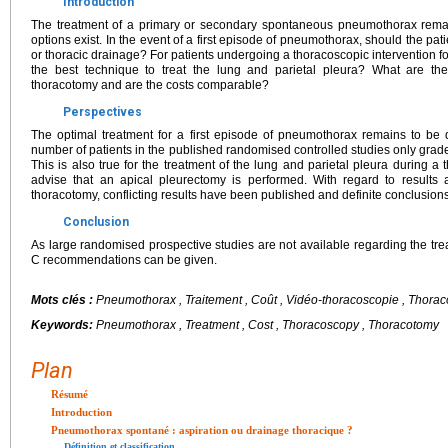
Introduction
The treatment of a primary or secondary spontaneous pneumothorax remai
options exist. In the event of a first episode of pneumothorax, should the pat
or thoracic drainage? For patients undergoing a thoracoscopic intervention
the best technique to treat the lung and parietal pleura? What are th
thoracotomy and are the costs comparable?
Perspectives
The optimal treatment for a first episode of pneumothorax remains to be 
number of patients in the published randomised controlled studies only gra
This is also true for the treatment of the lung and parietal pleura during a
advise that an apical pleurectomy is performed. With regard to results
thoracotomy, conflicting results have been published and definite conclusio
Conclusion
As large randomised prospective studies are not available regarding the tr
C recommendations can be given.
Mots clés :
Pneumothorax , Traitement , Coût , Vidéo-thoracoscopie , Thora
Keywords:
Pneumothorax , Treatment , Cost , Thoracoscopy , Thoracotomy
Plan
Résumé
Introduction
Pneumothorax spontané : aspiration ou drainage thoracique ?
Définition et classification