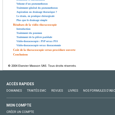
Volume d'un pneumothorax
Traitement général du pneumothorax
Aspiration ou drainage thoracique ?
Le drain, en pratique chirurgicale
Plus que le drainage simple
Résultats de la vidéo-thoracoscopie
Introduction
Traitement du poumon
Traitement de la plèvre pariétale
Vidéo-thoracoscopie : PSP
versus
PSS
Vidéo-thoracoscopie
versus
thoracotomie
Coût de la thoracoscopie
versus
procédure ouverte
Conclusions
© 2004 Elsevier Masson SAS. Tous droits réservés.
ACCÈS RAPIDES
DOMAINES
TRAITÉS EMC
REVUES
LIVRES
NOS FORMULES D'AB
MON COMPTE
CRÉER UN COMPTE