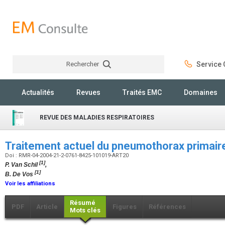
Rechercher
Service C
Rechercher
Actualités
Revues
Traités EMC
Domaines
REVUE DES MALADIES RESPIRATOIRES
Traitement actuel du pneumothorax primair
Doi : RMR-04-2004-21-2-0761-8425-101019-ART20
[1]
P. Van Schil
,
[1]
B. De Vos
Voir les affiliations
Résumé
PDF
Article
Figures
Références
Mots clés