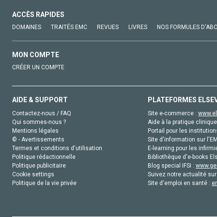
ACCÈS RAPIDES
DOMAINES
TRAITÉS EMC
REVUES
LIVRES
NOS FORMULES D'AB
MON COMPTE
CRÉER UN COMPTE
AIDE & SUPPORT
PLATEFORMES ELSE
Contactez-nous / FAQ
Site e-commerce :
www.el
Qui sommes-nous ?
Aide à la pratique clinique
Mentions légales
Portail pour les institution
© - Avertissements
Site d'information sur l'E
Termes et conditions d'utilisation
E-learning pour les infirmi
Politique rédactionnelle
Bibliothèque d'e-books Els
Politique publicitaire
Blog special IFSI :
www.gen
Cookie settings
Suivez notre actualité sur
Politique de la vie privée
Site d'emploi en santé :
e