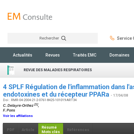
Rechercher
Service C
Rechercher
Actualités
Revues
Traités EMC
Domaines
REVUE DES MALADIES RESPIRATOIRES
4 SPLF Régulation de l'inflammation dans l'a
endotoxines et du récepteur PPARa
- 17/04/08
Doi : RMR-04-2004-21-2-0761-8425-101019-ART34
[1]
C. Delayre-Orthez
,
F. Pons
Voir les affiliations
Résumé
PDF
Article
Références
Mots clés