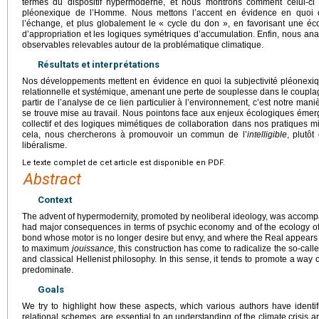
termes du dispositif hypermoderne, et nous montrons comment celui-ci v
pléonexique de l’Homme. Nous mettons l’accent en évidence en quoi ce
l’échange, et plus globalement le « cycle du don », en favorisant une éc
d’appropriation et les logiques symétriques d’accumulation. Enfin, nous an
observables relevables autour de la problématique climatique.
Résultats et interprétations
Nos développements mettent en évidence en quoi la subjectivité pléonex
relationnelle et systémique, amenant une perte de souplesse dans le couplag
partir de l’analyse de ce lien particulier à l’environnement, c’est notre manièr
se trouve mise au travail. Nous pointons face aux enjeux écologiques émer
collectif et des logiques mimétiques de collaboration dans nos pratiques 
cela, nous chercherons à promouvoir un commun de l’
intelligible
, plutô
libéralisme.
Le texte complet de cet article est disponible en PDF.
Abstract
Context
The advent of hypermodernity, promoted by neoliberal ideology, was accompa
had major consequences in terms of psychic economy and of the ecology of r
bond whose motor is no longer desire but envy, and where the Real appears t
to maximum
jouissance,
this construction has come to radicalize the so-call
and classical Hellenist philosophy. In this sense, it tends to promote a way
predominate.
Goals
We try to highlight how these aspects, which various authors have identi
relational schemes, are essential to an understanding of the climate crisis 