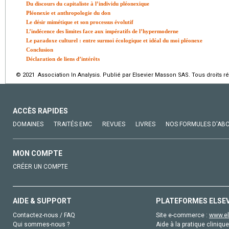
Du discours du capitaliste à l’individu pléonexique
Pléonexie et anthropologie du don
Le désir mimétique et son processus évolutif
L’indécence des limites face aux impératifs de l’hypermoderne
Le paradoxe culturel : entre surmoi écologique et idéal du moi pléonexe
Conclusion
Déclaration de liens d’intérêts
© 2021 Association In Analysis. Publié par Elsevier Masson SAS. Tous droits r
ACCÈS RAPIDES
DOMAINES
TRAITÉS EMC
REVUES
LIVRES
NOS FORMULES D'AB
MON COMPTE
CRÉER UN COMPTE
AIDE & SUPPORT
PLATEFORMES ELSE
Contactez-nous / FAQ
Site e-commerce :
www.el
Qui sommes-nous ?
Aide à la pratique clinique