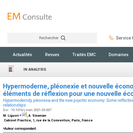
Rechercher
Service C
Rechercher
Actualités
Revues
Traités EMC
Domaines
IN ANALYSIS
Hypermoderne, pléonexie et nouvelle écono
éléments de réflexion pour une nouvelle éco
Hypermodernity, pleonexia and the new psychic economy: Some reflectio
relationships
Doi : 10.1016/j.inan.2021.03.007
⁎
M. Liguori
, A. Sinanian
Cabinet Practice, 1, rue de la Convention, Paris, France
⁎
Auteur correspondant.