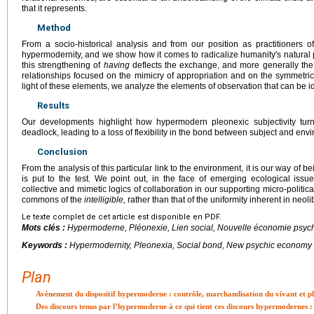
that it represents.
Method
From a socio-historical analysis and from our position as practitioners of
hypermodernity, and we show how it comes to radicalize humanity's natura
this strengthening of
having
deflects the exchange, and more generally the “
relationships focused on the mimicry of appropriation and on the symmetrical
light of these elements, we analyze the elements of observation that can be id
Results
Our developments highlight how hypermodern pleonexic subjectivity turn
deadlock, leading to a loss of flexibility in the bond between subject and env
Conclusion
From the analysis of this particular link to the environment, it is our way of bei
is put to the test. We point out, in the face of emerging ecological issu
collective and mimetic logics of collaboration in our supporting micro-politica
commons of the
intelligible,
rather than that of the uniformity inherent in neoli
Le texte complet de cet article est disponible en PDF.
Mots clés :
Hypermoderne, Pléonexie, Lien social, Nouvelle économie psyc
Keywords :
Hypermodernity, Pleonexia, Social bond, New psychic economy
Plan
Avènement du dispositif hypermoderne : contrôle, marchandisation du vivant et pl
Des discours tenus par l’hypermoderne à ce qui tient ces discours hypermodernes : l