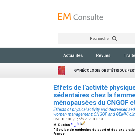
Rechercher
Actualités
Revues
Trait
GYNÉCOLOGIE OBSTÉTRIQUE FERT
Effets de l’activité physiq
sédentaires chez la fem
ménopausées du CNGOF e
Effects of physical activity and decreased
women management: CNGOF and GEMVi clinica
Doi : 10.1016/j.gofs.2021.03.013
a
,
b
M. Duclos
⁎
,
a
Service de médecine du sport et des exploratio
France