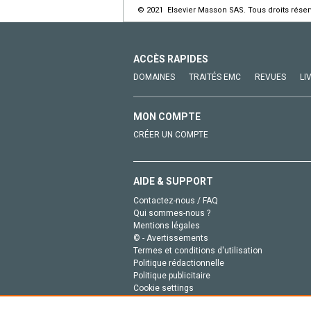
© 2021 Elsevier Masson SAS. Tous droits réser
ACCÈS RAPIDES
DOMAINES
TRAITÉS EMC
REVUES
LI
MON COMPTE
CRÉER UN COMPTE
AIDE & SUPPORT
Contactez-nous / FAQ
Qui sommes-nous ?
Mentions légales
© - Avertissements
Termes et conditions d'utilisation
Politique rédactionnelle
Politique publicitaire
Cookie settings
Politique de la vie privée