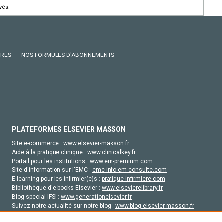
vés.
VRES
NOS FORMULES D'ABONNEMENTS
PLATEFORMES ELSEVIER MASSON
Site e-commerce :
www.elsevier-masson.fr
Aide à la pratique clinique :
www.clinicalkey.fr
Portail pour les institutions :
www.em-premium.com
Site d'information sur l'EMC :
emc-info.em-consulte.com
E-learning pour les infirmier(e)s :
pratique-infirmiere.com
Bibliothèque d'e-books Elsevier :
www.elsevierelibrary.fr
Blog special IFSI :
www.generationelsevier.fr
Suivez notre actualité sur notre blog :
www.blog-elsevier-masson.fr
Site d'emploi en santé :
emploisante.com