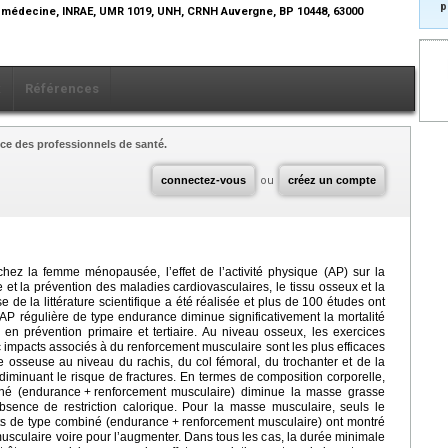
p
R médecine, INRAE, UMR 1019, UNH, CRNH Auvergne, BP 10448, 63000
x
Références
ce des professionnels de santé.
connectez-vous
ou
créez un compte
 chez la femme ménopausée, l’effet de l’activité physique (AP) sur la
re et la prévention des maladies cardiovasculaires, le tissu osseux et la
 de la littérature scientifique a été réalisée et plus de 100 études ont
P régulière de type endurance diminue significativement la mortalité
e en prévention primaire et tertiaire. Au niveau osseux, les exercices
impacts associés à du renforcement musculaire sont les plus efficaces
 osseuse au niveau du rachis, du col fémoral, du trochanter et de la
minuant le risque de fractures. En termes de composition corporelle,
iné (endurance
+
renforcement musculaire) diminue la masse grasse
absence de restriction calorique. Pour la masse musculaire, seuls le
ts de type combiné (endurance
+
renforcement musculaire) ont montré
 musculaire voire pour l’augmenter. Dans tous les cas, la durée minimale