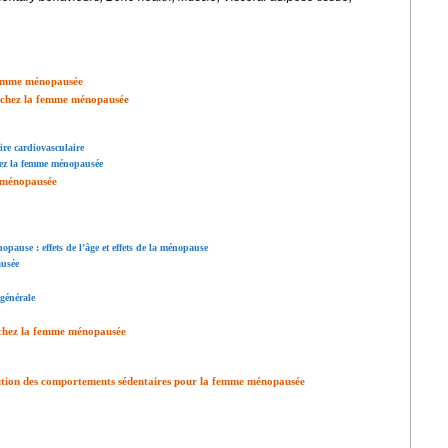
 femme ménopausée
s chez la femme ménopausée
aire cardiovasculaire
chez la femme ménopausée
e ménopausée
pause : effets de l’âge et effets de la ménopause
ausée
 générale
ue chez la femme ménopausée
ution des comportements sédentaires pour la femme ménopausée