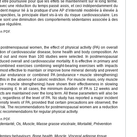
t être poursuivie pour que les effets se maintiennent sur le long terme.
 avec une réduction du temps passé assis, et ceci indépendamment du
ident majeur lié à la pratique d’une AP d’intensité modérée à élevée à
spectées, la principale étant vis-à-vis du risque cardiovasculaire. Les
sont une diminution des comportements sédentaires associée à des
ue régulière.
en PDF.
 postmenopausal women, the effect of physical activity (PA) on overall
ention of cardiovascular disease, bone health and body composition. An
rried out and more than 100 studies were selected. In postmenopausal
ced overall and cardiovascular mortality. It is effective in primary and
 combined exercises combining weight-bearing exercises with impacts
most effective to maintain or improve bone mineral density and prevent
egular endurance or combined PA (endurance
+
muscle strengthening)
this in the absence of caloric restriction. For muscle mass, only muscle
nce
+
muscle strengthening) have shown their effectiveness in slowing
reasing it. In all cases, the minimum duration of PA is 12 weeks and
ects are maintained over the long term. All these parameters will also be
g, regardless of the level of PA. No study has reported a major incident
tensity levels of PA, provided that certain precautions are observed, the
r risk. The recommendations for postmenopausal women are a reduction
c recommendations for regular physical activity.
en PDF.
entarité, Os, Muscle, Masse grasse viscérale, Mortalité, Prévention
entary behaviours, Bone health, Muscle, Visceral adipose tissue,