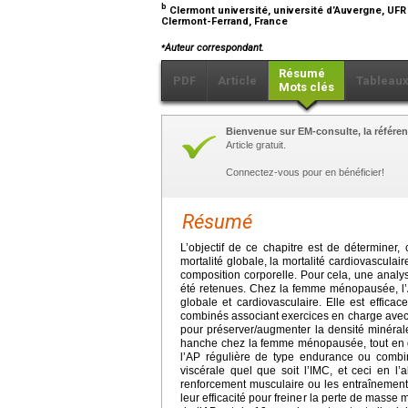
b
Clermont université, université d’Auvergne, UF
Clermont-Ferrand, France
⁎
Auteur correspondant.
Résumé
PDF
Article
Tableau
Mots clés
Bienvenue sur EM-consulte, la référen
Article gratuit.
Connectez-vous pour en bénéficier!
Résumé
L’objectif de ce chapitre est de déterminer,
mortalité globale, la mortalité cardiovasculai
composition corporelle. Pour cela, une analyse
été retenues. Chez la femme ménopausée, l’A
globale et cardiovasculaire. Elle est efficac
combinés associant exercices en charge avec 
pour préserver/augmenter la densité minérale
hanche chez la femme ménopausée, tout en di
l’AP régulière de type endurance ou comb
viscérale quel que soit l’IMC, et ceci en l’
renforcement musculaire ou les entraînemen
leur efficacité pour freiner la perte de masse