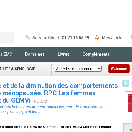
Service Client : 01 71 16 55 99
Mes alertes
Rechercher
és EMC
Domaines
Livres
Compléments
ILITÉ & SÉNOLOGIE
S'abonner
ue et de la diminution des comportements
me ménopausée. RPC Les femmes
t du GEMVi
- 06/05/21
 sedentary behaviours in menopausal women. Postmenopausal
l practice guidelines
ns fonctionnelles, CHU de Clermont-Ferrand, 63003 Clermont-Ferrand,
B