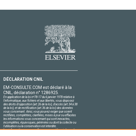
DÉCLARATION CNIL
EM-CONSULTE.COM est déclaré à la
CNIL, déclaration n° 1286925.
En application de la loi nº78-17 du 6 janvier 1978 relative à
l'informatique, aux fichiers et aux libertés, vous disposez
des droits d'opposition (art.26 de la loi), d'accès (art.34 à 38
de la loi), et de rectification (art.36 de la loi) des données
vous concernant. Ainsi, vous pouvez exiger que soient
rectifiées, complétées, clarifiées, mises à jour ou effacées
les informations vous concernant qui sont inexactes,
incomplètes, équivoques, périmées ou dont la collecte ou
l'utilisation ou la conservation est interdite.
Les informations personnelles concernant les visiteurs de
notre site, y compris leur identité, sont confidentielles.