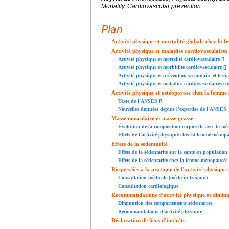
Mortality, Cardiovascular prevention
Plan
Activité physique et mortalité globale chez la
Activité physique et maladies cardiovasculaire
Activité physique et mortalité cardiovasculaire [
]
Activité physique et morbidité cardiovasculaire [
]
Activité physique et prévention secondaire et terti
Activité physique et maladies cardiovasculaires 
Activité physique et ostéoporose chez la femm
Texte de l’ANSES [
]
Nouvelles données depuis l’expertise de l’ANSES
Masse musculaire et masse grasse
Évolution de la composition corporelle avec la méno
Effets de l’activité physique chez la femme ménop
Effets de la sédentarité
Effets de la sédentarité sur la santé en population
Effets de la sédentarité chez la femme ménopausée
Risques liés à la pratique de l’activité physiq
Consultation médicale (médecin traitant)
Consultation cardiologique
Recommandations d’activité physique et dimin
Diminution des comportements sédentaires
Recommandations d’activité physique
Déclaration de liens d’intérêts