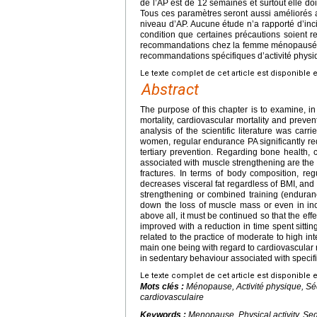
de l’AP est de 12 semaines et surtout elle doi
Tous ces paramètres seront aussi améliorés
niveau d’AP. Aucune étude n’a rapporté d’inc
condition que certaines précautions soient re
recommandations chez la femme ménopausée 
recommandations spécifiques d’activité physiq
Le texte complet de cet article est disponible 
Abstract
The purpose of this chapter is to examine, in
mortality, cardiovascular mortality and prev
analysis of the scientific literature was ca
women, regular endurance PA significantly redu
tertiary prevention. Regarding bone health,
associated with muscle strengthening are the 
fractures. In terms of body composition, r
decreases visceral fat regardless of BMI, and 
strengthening or combined training (endura
down the loss of muscle mass or even in inc
above all, it must be continued so that the eff
improved with a reduction in time spent sittin
related to the practice of moderate to high in
main one being with regard to cardiovascula
in sedentary behaviour associated with specifi
Le texte complet de cet article est disponible 
Mots clés :
Ménopause, Activité physique, Séd
cardiovasculaire
Keywords :
Menopause, Physical activity, Sed