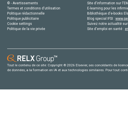
© - Avertissements
Site d'information sur l'E
Termes et conditions d'utilisation
E-learning pour les infirmi
Politique rédactionnelle
Bibliothèque d'e-books Els
Politique publicitaire
Blog special IFSI :
www.gen
Cookie settings
Suivez notre actualité sur
Politique de la vie privée
Site d'emploi en santé :
e
Tout le contenu de ce site: Copyright © 2026 Elsevier, ses concédants de licence e
de données, a la formation en IA et aux technologies similaires. Pour tout con