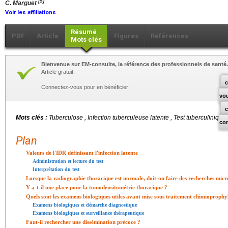
[5]
C. Marguet
Voir les affiliations
Résumé
PDF
Article
Figures
Références
Mots clés
Bienvenue sur EM-consulte, la référence des professionnels de santé.
Article gratuit.
c
Connectez-vous pour en bénéficier!
vo
Mots clés :
Tuberculose , Infection tuberculeuse latente , Test tuberculinique
co
Plan
Valeurs de l'IDR définissant l'infection latente
Administration et lecture du test
Interprétation du test
Lorsque la radiographie thoracique est normale, doit-on faire des recherches micr
Y a-t-il une place pour la tomodensitométrie thoracique ?
Quels sont les examens biologiques utiles avant mise sous traitement chimioprophy
Examens biologiques et démarche diagnostique
Examens biologiques et surveillance thérapeutique
Faut-il rechercher une dissémination précoce ?