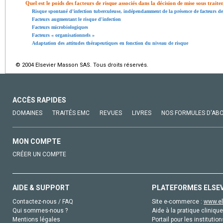
Quel est le poids des facteurs de risque associés dans la décision de mise sous trait
Risque spontané d'infection tuberculeuse, indépendamment de la présence de facteurs de
Facteurs augmentant le risque d'infection
Facteurs microbiologiques
Facteurs « organisationnels »
Adaptation des attitudes thérapeutiques en fonction du niveau de risque
© 2004 Elsevier Masson SAS. Tous droits réservés.
ACCÈS RAPIDES
DOMAINES
TRAITÉS EMC
REVUES
LIVRES
NOS FORMULES D'AB
MON COMPTE
CRÉER UN COMPTE
AIDE & SUPPORT
PLATEFORMES ELSE
Contactez-nous / FAQ
Site e-commerce :
www.el
Qui sommes-nous ?
Aide à la pratique clinique
Mentions légales
Portail pour les institution