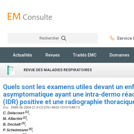
Rechercher
Service C
Rechercher
Actualités
Revues
Traités EMC
Domaines
REVUE DES MALADIES RESPIRATOIRES
Quels sont les examens utiles devant un en
asymptomatique ayant une intra-dermo réact
(IDR) positive et une radiographie thoraciq
Doi : RMR-06-2004-21-3-C2-0761-8425-101019-ART3
[1]
C. Delacourt
,
[2]
M. Albertini
,
[3]
B. Decludt
,
[4]
P. Scheinmann
,