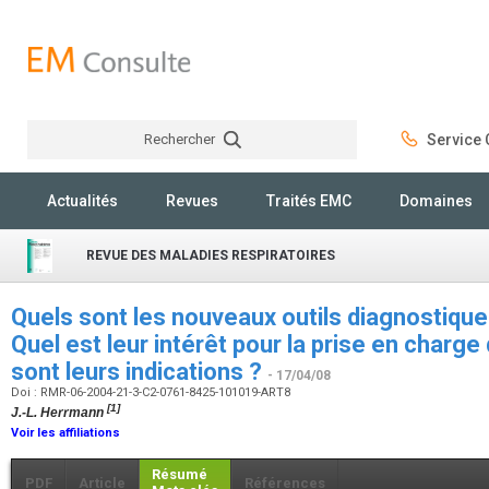
Rechercher
Service C
Rechercher
Actualités
Revues
Traités EMC
Domaines
REVUE DES MALADIES RESPIRATOIRES
Quels sont les nouveaux outils diagnostique
Quel est leur intérêt pour la prise en charge
sont leurs indications ?
- 17/04/08
Doi : RMR-06-2004-21-3-C2-0761-8425-101019-ART8
[1]
J.-L. Herrmann
Voir les affiliations
Résumé
PDF
Article
Références