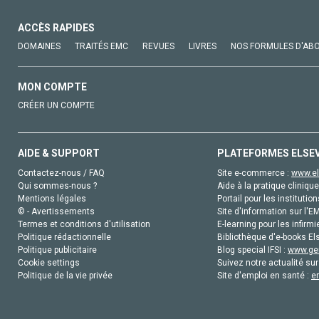
ACCÈS RAPIDES
DOMAINES
TRAITÉS EMC
REVUES
LIVRES
NOS FORMULES D'AB
MON COMPTE
CRÉER UN COMPTE
AIDE & SUPPORT
PLATEFORMES ELSE
Contactez-nous / FAQ
Site e-commerce :
www.el
Qui sommes-nous ?
Aide à la pratique clinique
Mentions légales
Portail pour les institution
© - Avertissements
Site d'information sur l'E
Termes et conditions d'utilisation
E-learning pour les infirmi
Politique rédactionnelle
Bibliothèque d'e-books Els
Politique publicitaire
Blog special IFSI :
www.gen
Cookie settings
Suivez notre actualité sur
Politique de la vie privée
Site d'emploi en santé :
e