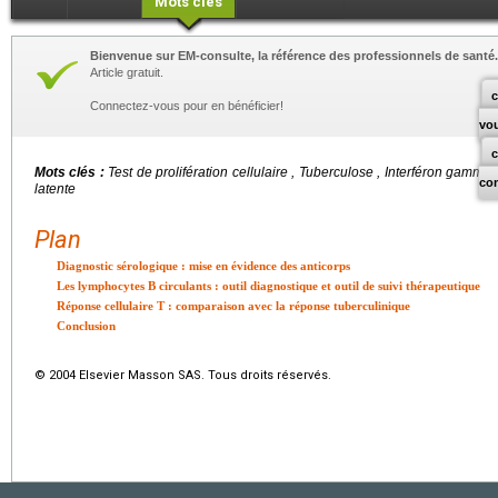
Mots clés
Bienvenue sur EM-consulte, la référence des professionnels de santé.
Article gratuit.
c
Connectez-vous pour en bénéficier!
vo
Mots clés :
Test de prolifération cellulaire , Tuberculose , Interféron gamma
co
latente
Plan
Diagnostic sérologique : mise en évidence des anticorps
Les lymphocytes B circulants : outil diagnostique et outil de suivi thérapeutique
Réponse cellulaire T : comparaison avec la réponse tuberculinique
Conclusion
© 2004 Elsevier Masson SAS. Tous droits réservés.