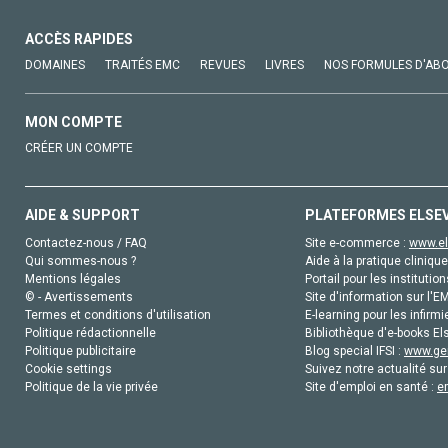
ACCÈS RAPIDES
DOMAINES
TRAITÉS EMC
REVUES
LIVRES
NOS FORMULES D'AB
MON COMPTE
CRÉER UN COMPTE
AIDE & SUPPORT
PLATEFORMES ELSE
Contactez-nous / FAQ
Site e-commerce :
www.el
Qui sommes-nous ?
Aide à la pratique clinique
Mentions légales
Portail pour les institution
© - Avertissements
Site d'information sur l'E
Termes et conditions d'utilisation
E-learning pour les infirmi
Politique rédactionnelle
Bibliothèque d'e-books Els
Politique publicitaire
Blog special IFSI :
www.gen
Cookie settings
Suivez notre actualité sur
Politique de la vie privée
Site d'emploi en santé :
e