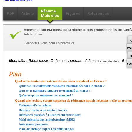
Résumé
PDF
Article
Figures
Références
Mots clés
Bienvenue sur EM-consulte, la référence des professionnels de santé.
Article gratuit.
c
Connectez-vous pour en bénéficier!
vo
Mots clés :
Tuberculose , Traitement standard , Adaptation traitement , Rési
co
Plan
Quel est le traitement anti antituberculeux standard en France ?
Quels sont les traitements standards recommandés dans le monde ?
Quel est le traitement standard recommandé en France ?
Qu'est ce qu'un traitement non-standard ?
Quand une rechute ou une suspicion de résistance initiale nécessite-t-elle un trait
Traitement d'une rechute
Résistance isolée à un antituberculeux
Résistances associées à plusieurs antituberculeux
Multi résistance aux antituberculeux (MDR)
Associations proposées
Place des thérapeutiques non antibiotiques