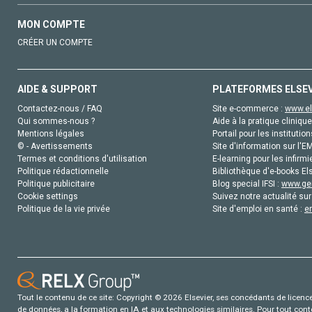
MON COMPTE
CRÉER UN COMPTE
AIDE & SUPPORT
PLATEFORMES ELSE
Contactez-nous / FAQ
Site e-commerce :
www.el
Qui sommes-nous ?
Aide à la pratique clinique
Mentions légales
Portail pour les institution
© - Avertissements
Site d'information sur l'E
Termes et conditions d'utilisation
E-learning pour les infirmi
Politique rédactionnelle
Bibliothèque d'e-books Els
Politique publicitaire
Blog special IFSI :
www.gen
Cookie settings
Suivez notre actualité sur
Politique de la vie privée
Site d'emploi en santé :
e
Tout le contenu de ce site: Copyright © 2026 Elsevier, ses concédants de licence e
de données, a la formation en IA et aux technologies similaires. Pour tout con