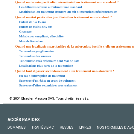
Quand un terrain particulier nécessite-t-il un traitement non standard ?
Les différents terrains à traitement non standard
Modification du traitement standard du fait d'interactions médicamenteuses
Quand un état particulier justifie-t-il un traitement non standard ?
Enfant de 5 à 15 ans
Enfant de moins de 5 ans
Grossesse
Malade peu compliant, désocialisé
Mois de Ramadan
Quand une localisation particulière de la tuberculose justifie-t-elle un traitement 
Tuberculose ganglionnaire
Tuberculose des séreuses
Tuberculose ostéo-articulaire dont Mal de Pott
Localisations plus rares de la tuberculose
Quand faut il passer secondairement à un traitement non-standard ?
En cas d'interruption de traitement
Survenue d'un échec en cours de traitement
Survenue d'effets secondaires sous traitement
© 2004 Elsevier Masson SAS. Tous droits réservés.
ACCÈS RAPIDES
DOMAINES
TRAITÉS EMC
REVUES
LIVRES
NOS FORMULES D'AB