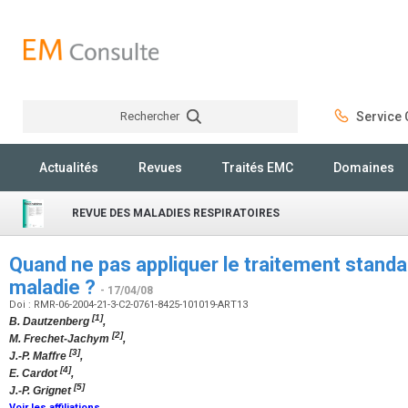
Rechercher
Service C
Rechercher
Actualités
Revues
Traités EMC
Domaines
REVUE DES MALADIES RESPIRATOIRES
Quand ne pas appliquer le traitement standa
maladie ?
- 17/04/08
Doi : RMR-06-2004-21-3-C2-0761-8425-101019-ART13
[1]
B. Dautzenberg
,
[2]
M. Frechet-Jachym
,
[3]
J.-P. Maffre
,
[4]
E. Cardot
,
[5]
J.-P. Grignet
Voir les affiliations