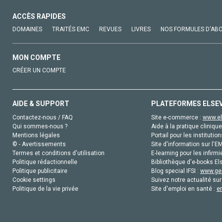
ACCÈS RAPIDES
DOMAINES
TRAITÉS EMC
REVUES
LIVRES
NOS FORMULES D'AB
MON COMPTE
CRÉER UN COMPTE
AIDE & SUPPORT
PLATEFORMES ELSE
Contactez-nous / FAQ
Site e-commerce :
www.el
Qui sommes-nous ?
Aide à la pratique clinique
Mentions légales
Portail pour les institution
© - Avertissements
Site d'information sur l'E
Termes et conditions d'utilisation
E-learning pour les infirmi
Politique rédactionnelle
Bibliothèque d'e-books Els
Politique publicitaire
Blog special IFSI :
www.gen
Cookie settings
Suivez notre actualité sur
Politique de la vie privée
Site d'emploi en santé :
e