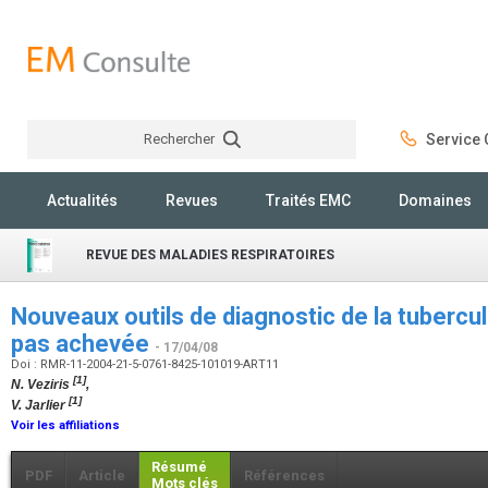
Rechercher
Service C
Rechercher
Actualités
Revues
Traités EMC
Domaines
REVUE DES MALADIES RESPIRATOIRES
Nouveaux outils de diagnostic de la tuberculo
pas achevée
- 17/04/08
Doi : RMR-11-2004-21-5-0761-8425-101019-ART11
[1]
N. Veziris
,
[1]
V. Jarlier
Voir les affiliations
Résumé
PDF
Article
Références
Mots clés