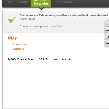
PDF
Article
Références
Mots clés
Bienvenue sur EM-consulte, la référence des professionnels de santé.
Article gratuit.
c
Connectez-vous pour en bénéficier!
vo
Plan
co
Observation
Discussion
© 2004 Elsevier Masson SAS. Tous droits réservés.