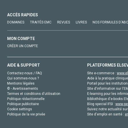
ACCÈS RAPIDES
DOMAINES
TRAITÉS EMC
REVUES
LIVRES
NOS FORMULES D'AB
MON COMPTE
CRÉER UN COMPTE
AIDE & SUPPORT
PLATEFORMES ELSE
Contactez-nous / FAQ
Site e-commerce :
www.el
Qui sommes-nous ?
Aide à la pratique clinique
Mentions légales
Portail pour les institution
© - Avertissements
Site d'information sur l'E
Termes et conditions d'utilisation
E-learning pour les infirmi
Politique rédactionnelle
Bibliothèque d'e-books Els
Politique publicitaire
Blog special IFSI :
www.gen
Cookie settings
Suivez notre actualité sur
Politique de la vie privée
Site d'emploi en santé :
e