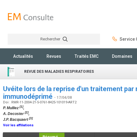
Rechercher
Service C
Rechercher
Actualités
Revues
Traités EMC
Domaines
REVUE DES MALADIES RESPIRATOIRES
Uvéite lors de la reprise d'un traitement par
immunodéprimé
- 17/04/08
Doi : RMR-11-2004-21-5-0761-8425-101019-ART2
[1]
P. Mulliez
,
[2]
A. Decoster
,
[3]
J.P. Bacquaert
Voir les affiliations
Résumé