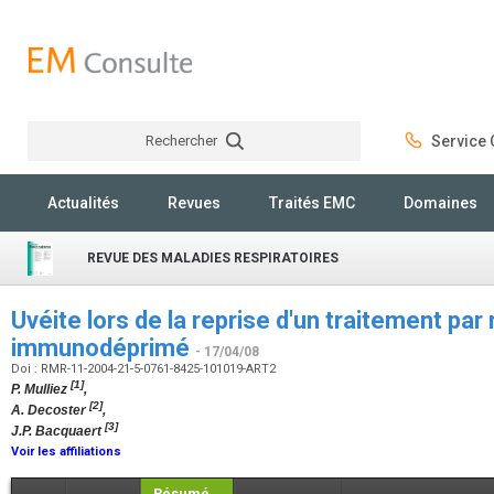
Rechercher
Service C
Rechercher
Actualités
Revues
Traités EMC
Domaines
REVUE DES MALADIES RESPIRATOIRES
Uvéite lors de la reprise d'un traitement par
immunodéprimé
- 17/04/08
Doi : RMR-11-2004-21-5-0761-8425-101019-ART2
[1]
P. Mulliez
,
[2]
A. Decoster
,
[3]
J.P. Bacquaert
Voir les affiliations
Résumé