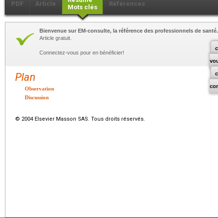
PDF
Article
Références
Mots clés
Bienvenue sur EM-consulte, la référence des professionnels de santé.
Article gratuit.
c
Connectez-vous pour en bénéficier!
vo
Plan
co
Observation
Discussion
© 2004 Elsevier Masson SAS. Tous droits réservés.