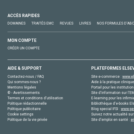
ACCÈS RAPIDES
DOMAINES
TRAITÉS EMC
REVUES
LIVRES
NOS FORMULES D'AB
MON COMPTE
CRÉER UN COMPTE
AIDE & SUPPORT
PLATEFORMES ELSE
Contactez-nous / FAQ
Site e-commerce :
www.el
Qui sommes-nous ?
Aide à la pratique clinique
Mentions légales
Portail pour les institution
© - Avertissements
Site d'information sur l'E
Termes et conditions d'utilisation
E-learning pour les infirmi
Politique rédactionnelle
Bibliothèque d'e-books Els
Politique publicitaire
Blog special IFSI :
www.gen
Cookie settings
Suivez notre actualité sur
Politique de la vie privée
Site d'emploi en santé :
e