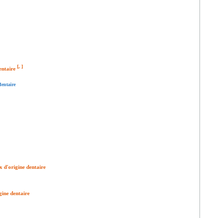
[
,
]
dentaire
dentaire
x d'origine dentaire
gine dentaire