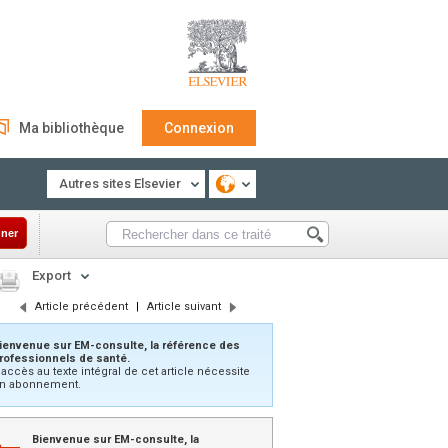
Ma bibliothèque
Connexion
Autres sites Elsevier
ner
Export
Article précédent
|
Article suivant
ienvenue sur EM-consulte, la référence des
rofessionnels de santé.
’accès au texte intégral de cet article nécessite
n abonnement.
Bienvenue sur EM-consulte, la