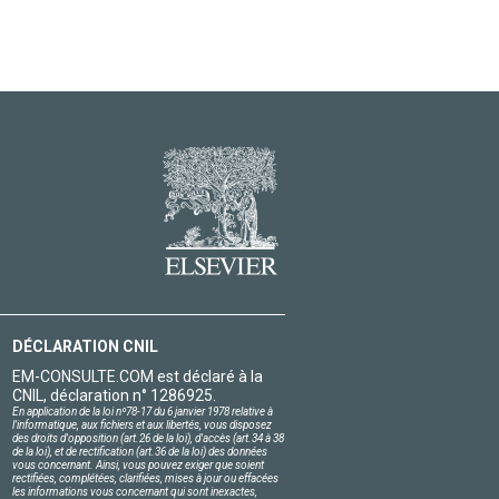
DÉCLARATION CNIL
EM-CONSULTE.COM est déclaré à la
CNIL, déclaration n° 1286925.
En application de la loi nº78-17 du 6 janvier 1978 relative à
l'informatique, aux fichiers et aux libertés, vous disposez
des droits d'opposition (art.26 de la loi), d'accès (art.34 à 38
de la loi), et de rectification (art.36 de la loi) des données
vous concernant. Ainsi, vous pouvez exiger que soient
rectifiées, complétées, clarifiées, mises à jour ou effacées
les informations vous concernant qui sont inexactes,