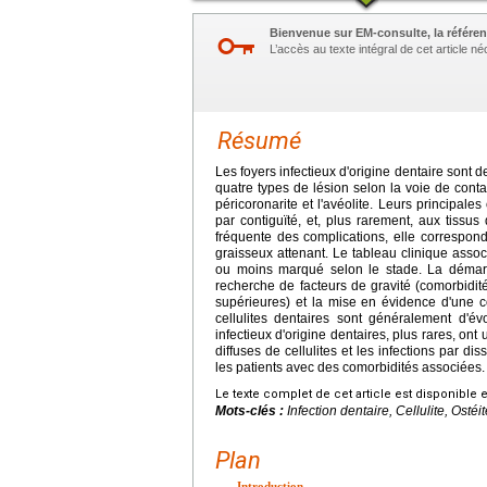
Bienvenue sur EM-consulte, la référen
L’accès au texte intégral de cet article 
Résumé
Les foyers infectieux d'origine dentaire sont 
quatre types de lésion selon la voie de conta
péricoronarite et l'avéolite. Leurs principale
par contiguïté, et, plus rarement, aux tissus 
fréquente des complications, elle correspond à
graisseux attenant. Le tableau clinique ass
ou moins marqué selon le stade. La démarche
recherche de facteurs de gravité (comorbidit
supérieures) et la mise en évidence d'une co
cellulites dentaires sont généralement d'év
infectieux d'origine dentaires, plus rares, ont 
diffuses de cellulites et les infections par 
les patients avec des comorbidités associées.
Le texte complet de cet article est disponible 
Mots-clés :
Infection dentaire, Cellulite, Osté
Plan
Introduction