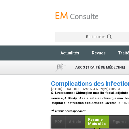
Rechercher
Actualités
Revues
Trait
AKOS (TRAITÉ DE MÉDECINE)
Complications des infectio
[7-1104] - Doi : 10.1016/S1634-6939(21)41853-3
S. Laversanne :
Chirurgien maxillo-facial, adjoint
service
, A. Kbidy :
Assistante en chirurgie maxillo-
Hôpital d'Instruction des Armées Laveran, BP 601
Auteur correspondant.
Résumé
PDF
Article
Figures
Mots clés