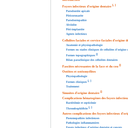
[
,
]
Foyers infectieux d'origine dentaire
Parodontite apicale
Péricoronarite
Parodontopathie
Alvéolite
Péri-implantite
Agents infectieux
Cellulites faciales et cervico-faciales d'origine 
Anatomie et physiopathologie
Formes ou stades cliniques de cellulites d'origine 
[
]
Formes topographiques
Bilan paraclinique des cellulites dentaires
[
]
Fasciites nécrosantes de la face et du cou
Ostéites et ostéomyélites
Physiopathologie
[
,
]
Formes cliniques
Traitement
[
]
Sinusites d'origine dentaire
Complications hématogènes des foyers infectieu
Bactériémie et septicémie
[
,
]
Thrombophlébite
Autres complications des foyers infectieux d'ori
Pneumopathies infectieuses
Pathologies inflammatoires
Foyers infectieux d'origine dentaire et cancers