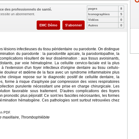
pages
8
ce des professionnels de santé.
nécessite un abonnement.
Iconographies
5
Vidéos
0
EMC Démo
S'abonner
Autres
0
des lésions infectieuses du tissu péridentaire ou parodonte. On distingue
mination du parodonte : la parodontite apicale, la parodontopathie, la
s complications résultent de leur dissémination : aux tissus avoisinants,
distants, par voie hématogène. La cellulite cervico-faciale est la plus
 l'extension d'un foyer infectieux d'origine dentaire au tissu cellulo-
ocie douleur et œdème de la face avec un syndrome inflammatoire plus
 clinique repose sur le diagnostic positif de cellulite dentaire, la
és, forme à risque d'asphyxie par compression des voies respiratoires
llection purulente nécessitant une prise en charge chirurgicale. Les
olution favorable sous traitement. D'autres complications des foyers
un pronostic plus péjoratif. Ce sont les fasciites nécrosantes, les formes
dissémination hématogène. Ces pathologies sont surtout retrouvées chez
en PDF.
ite maxillaire, Thrombophlébite