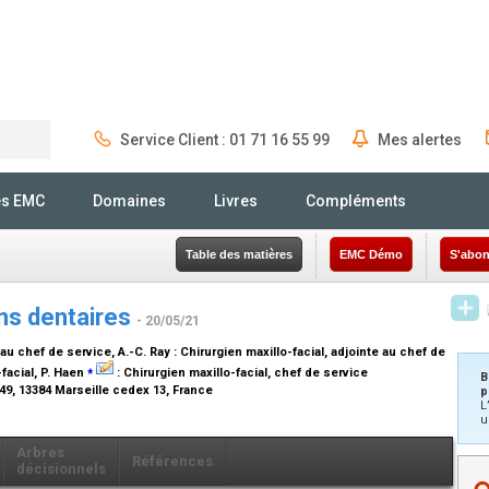
Service Client : 01 71 16 55 99
Mes alertes
Rechercher
és EMC
Domaines
Livres
Compléments
Table des matières
EMC Démo
S'abon
ns dentaires
- 20/05/21
e au chef de service
, A.-C. Ray :
Chirurgien maxillo-facial, adjointe au chef de
⁎
facial
, P. Haen
:
Chirurgien maxillo-facial, chef de service
B
49, 13384 Marseille cedex 13, France
p
L
u
Arbres
Références
décisionnels