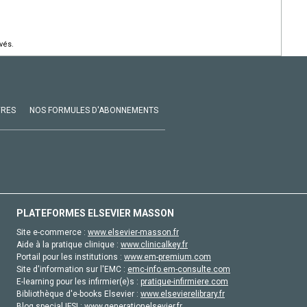
vés.
VRES
NOS FORMULES D'ABONNEMENTS
PLATEFORMES ELSEVIER MASSON
Site e-commerce :
www.elsevier-masson.fr
Aide à la pratique clinique :
www.clinicalkey.fr
Portail pour les institutions :
www.em-premium.com
Site d'information sur l'EMC :
emc-info.em-consulte.com
E-learning pour les infirmier(e)s :
pratique-infirmiere.com
Bibliothèque d'e-books Elsevier :
www.elsevierelibrary.fr
Blog special IFSI :
www.generationelsevier.fr