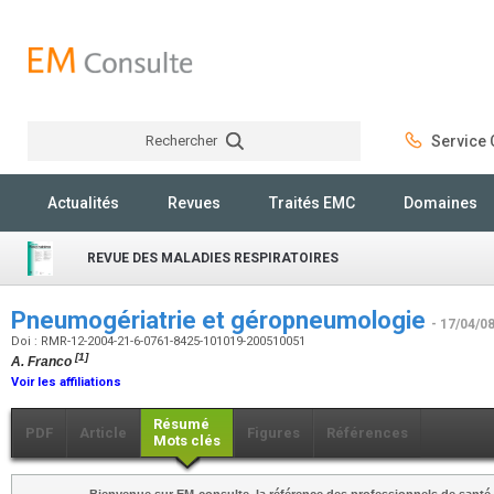
Rechercher
Service C
Rechercher
Actualités
Revues
Traités EMC
Domaines
REVUE DES MALADIES RESPIRATOIRES
Pneumogériatrie et géropneumologie
- 17/04/0
Doi : RMR-12-2004-21-6-0761-8425-101019-200510051
[1]
A. Franco
Voir les affiliations
Résumé
PDF
Article
Figures
Références
Mots clés