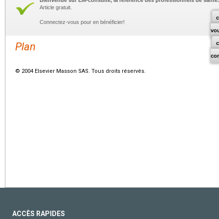
Bienvenue sur EM-consulte, la référence des professionnels de santé.
Article gratuit.
c
Connectez-vous pour en bénéficier!
vo
Plan
co
© 2004 Elsevier Masson SAS. Tous droits réservés.
ACCÈS RAPIDES