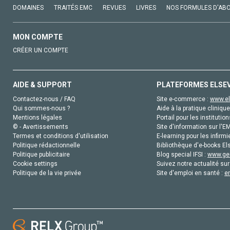
DOMAINES
TRAITÉS EMC
REVUES
LIVRES
NOS FORMULES D'AB
MON COMPTE
CRÉER UN COMPTE
AIDE & SUPPORT
PLATEFORMES ELSE
Contactez-nous / FAQ
Site e-commerce :
www.el
Qui sommes-nous ?
Aide à la pratique clinique
Mentions légales
Portail pour les institution
© - Avertissements
Site d'information sur l'E
Termes et conditions d'utilisation
E-learning pour les infirmi
Politique rédactionnelle
Bibliothèque d'e-books Els
Politique publicitaire
Blog special IFSI :
www.gen
Cookie settings
Suivez notre actualité sur
Politique de la vie privée
Site d'emploi en santé :
e