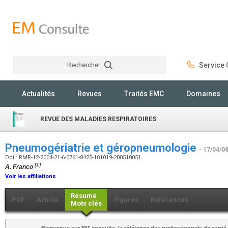
Rechercher
Service C
Rechercher
Actualités
Revues
Traités EMC
Domaines
REVUE DES MALADIES RESPIRATOIRES
Pneumogériatrie et géropneumologie
- 17/04/0
Doi : RMR-12-2004-21-6-0761-8425-101019-200510051
[1]
A. Franco
Voir les affiliations
Résumé
PDF
Article
Figures
Références
Mots clés