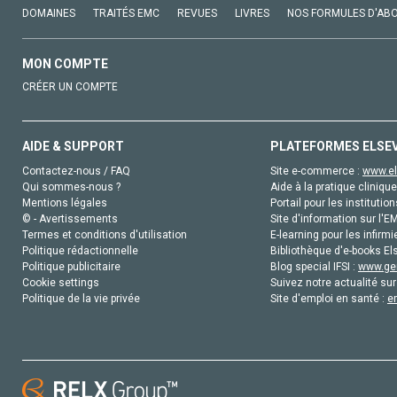
DOMAINES
TRAITÉS EMC
REVUES
LIVRES
NOS FORMULES D'AB
MON COMPTE
CRÉER UN COMPTE
AIDE & SUPPORT
PLATEFORMES ELSE
Contactez-nous / FAQ
Site e-commerce :
www.el
Qui sommes-nous ?
Aide à la pratique clinique
Mentions légales
Portail pour les institution
© - Avertissements
Site d'information sur l'E
Termes et conditions d'utilisation
E-learning pour les infirmi
Politique rédactionnelle
Bibliothèque d'e-books Els
Politique publicitaire
Blog special IFSI :
www.gen
Cookie settings
Suivez notre actualité sur
Politique de la vie privée
Site d'emploi en santé :
e