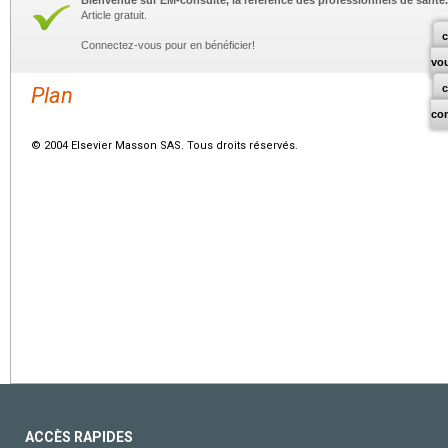
Bienvenue sur EM-consulte, la référence des professionnels de santé.
Article gratuit.
c
Connectez-vous pour en bénéficier!
vo
Plan
co
© 2004 Elsevier Masson SAS. Tous droits réservés.
ACCÈS RAPIDES